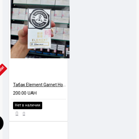
ЧИИ
Табак Element Garnet Holls (Гранатовый холлс) Air Line 40 гр
200.00 UAH
Нет в наличии