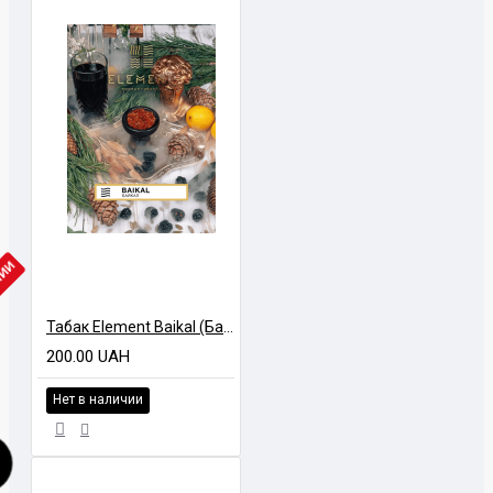
ЧИИ
Табак Element Baikal (Байкал) Air Line 40 гр
200.00 UAH
Нет в наличии