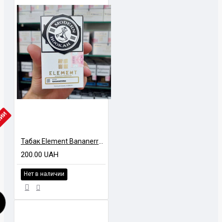
ЧИИ
Табак Element Bananerro (Бананеро) Air Line 40 гр
200.00 UAH
Нет в наличии