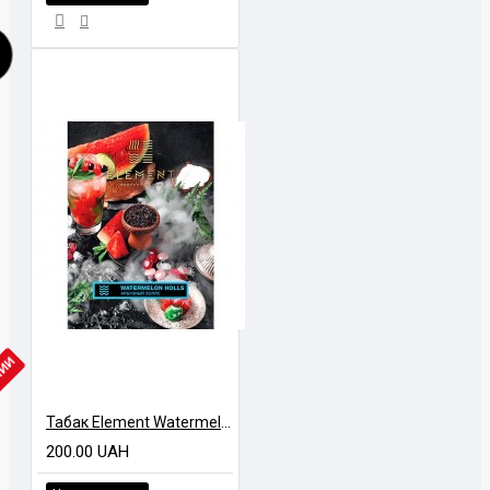
ЧИИ
Табак Element Watermelon Holls (Арбузный холс) Water Line 40 гр
200.00 UAH