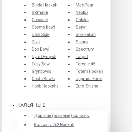
Blade Hookah
MettPear
BRmade
Neolux
Cascade
Oblako
Cosmo bowl
Satyr
Dark Side
SmokeLab
Divo
Solaris
Don Bowl
Spectrum
Dym Dymych
Target
EasyBlow
Temple 45
Grynbowls
Totem Hookah
Gusto Bowls
Upgrade Form
Hoob Hookahs
Еuro-Shisha
КАЛЬЯНЫ
Дорогие (элитные) кальяны
Кальяны 2х2 Hookah