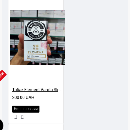
ЧИИ
Табак Element Vanilla Sky (Ванила Скай) Air Line 40 гр
200.00 UAH
Нет в наличии