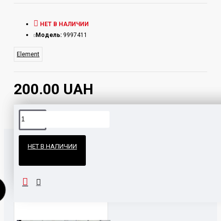
НЕТ В НАЛИЧИИ
Модель:
9997411
Element
200.00 UAH
Официальные поставки
НЕТ В НАЛИЧИИ
Гарантия и возврат
ПОХОЖИЕ ТОВАРЫ
ВМЕСТЕ С ЭТИМ ПОКУПАЮ
НАШЛИ ДЕШЕВЛЕ?