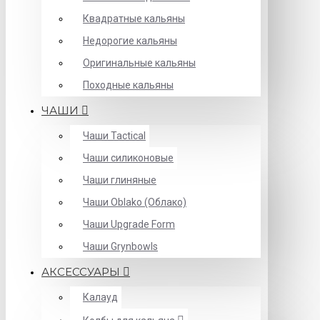
Квадратные кальяны
Недорогие кальяны
Оригинальные кальяны
Походные кальяны
ЧАШИ
Чаши Tactical
Чаши силиконовые
Чаши глиняные
Чаши Oblako (Облако)
Чаши Upgrade Form
Чаши Grynbowls
АКСЕССУАРЫ
Калауд