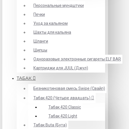
Персональные мундштуки
Печки
Уход за кальяном
Шахты для кальяна
Шланги
Щипцы
Одноразовые электронные сигареты ELF BAR
Картриджи для JUUL (Джул)
ТАБАК
Безникотиновая смесь Swipe (Свайп)
Табак 420 (Четыре двадцать)
Табак 420 Classic
Табак 420 Light
Табак Buta (Бута)