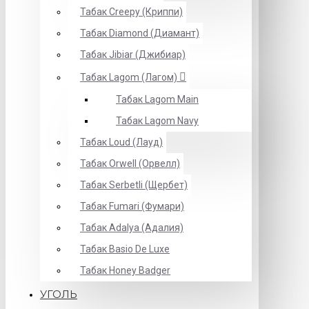
Табак Creepy (Криппи)
Табак Diamond (Диамант)
Табак Jibiar (Джибиар)
Табак Lagom (Лагом)
Табак Lagom Main
Табак Lagom Navy
Табак Loud (Лауд)
Табак Orwell (Орвелл)
Табак Serbetli (Щербет)
Табак Fumari (Фумари)
Табак Adalya (Адалия)
Табак Basio De Luxe
Табак Honey Badger
УГОЛЬ