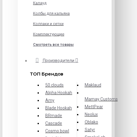
Калауд
Колбы для кальяна
Колпаки и сетки
Комплектующие
Смотреть все товары
Производители
ТОП Брендов
50 clouds
Maklaud
Alpha Hookah
Mamay Customs
Amy
MettPear
Blade Hookah
Neolux
BRmade
Oblako
Cascade
Satyr
Cosmo bowl