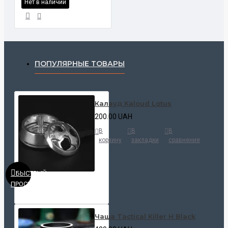
Нет в наличии
ПОПУЛЯРНЫЕ ТОВАРЫ
Калауд Kaloud Lotus
200.00 UAH
В
В
В
корзину
закладки
сравнение
БЫСТРЫЙ
ПРОСМОТР
Чаша Tactical Killer H Black