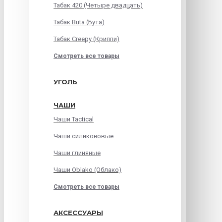
Табак 420 (Четыре двадцать)
Табак Buta (Бута)
Табак Creepy (Криппи)
Смотреть все товары
УГОЛЬ
ЧАШИ
Чаши Tactical
Чаши силиконовые
Чаши глиняные
Чаши Oblako (Облако)
Смотреть все товары
АКСЕССУАРЫ