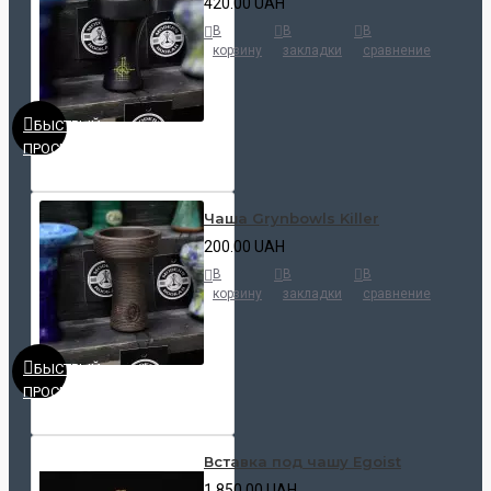
420.00 UAH
В
В
В
корзину
закладки
сравнение
БЫСТРЫЙ
ПРОСМОТР
Чаша Grynbowls Killer
200.00 UAH
В
В
В
корзину
закладки
сравнение
БЫСТРЫЙ
ПРОСМОТР
Вставка под чашу Egoist
1 850.00 UAH