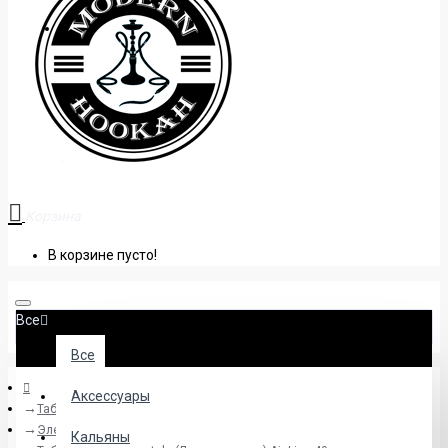
+38 (095) 945 04 33
Корзина
В корзине пусто!
Все
Все
Аксессуары
Табак
Элемент | Воздух
Кальяны