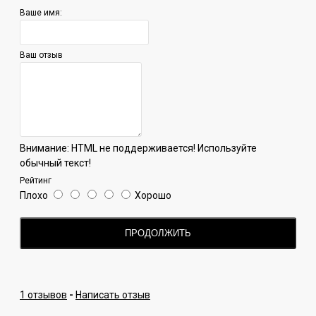
представляет собой уже готовые миксы, а не моно вкусы.
Ваше имя:
Это очень удобно для тех, кто не любит выдумывать
интерессные сочетания - тут производлитель сделал это
за вас.
Ваш отзыв
Внимание:
HTML не поддерживается! Используйте
обычный текст!
Рейтинг
Плохо
Хорошо
ПРОДОЛЖИТЬ
1 отзывов
-
Написать отзыв