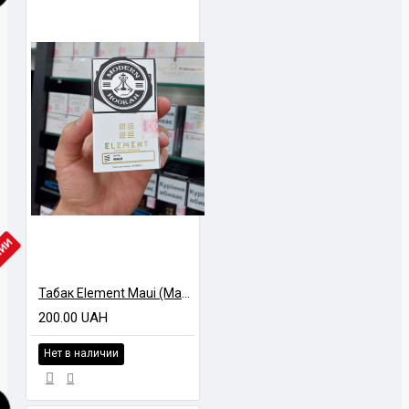
ЧИИ
Табак Element Maui (Мауи) Air Line 40 гр
200.00 UAH
Нет в наличии