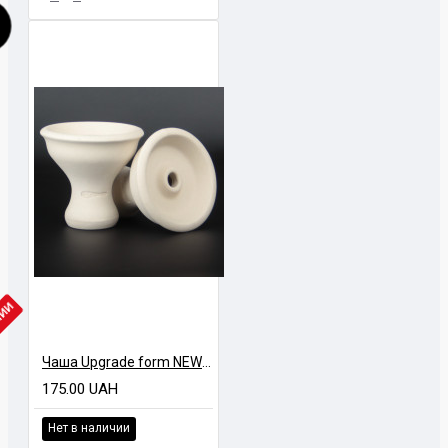
ЧИИ
Чаша Upgrade form NEW Phunnel
175.00 UAH
Нет в наличии