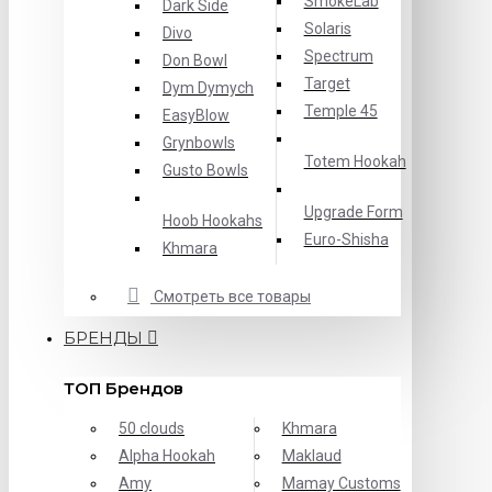
SmokeLab
Dark Side
Solaris
Divo
Spectrum
Don Bowl
Target
Dym Dymych
Temple 45
EasyBlow
Grynbowls
Totem Hookah
Gusto Bowls
Upgrade Form
Hoob Hookahs
Еuro-Shisha
Khmara
Смотреть все товары
БРЕНДЫ
ТОП Брендов
50 clouds
Khmara
Alpha Hookah
Maklaud
Amy
Mamay Customs