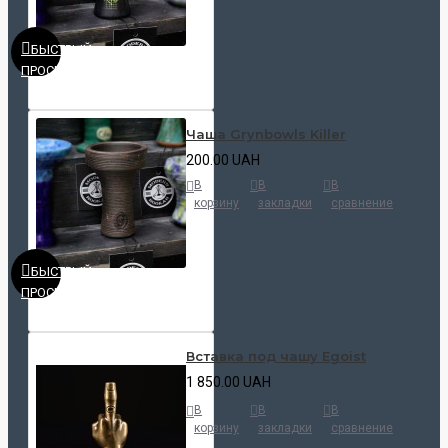
БЫСТРЫЙ
ПРОСМОТР
Чаша Grynbowls Killer
200.00 UAH
В
В
В
корзину
закладки
сравнение
БЫСТРЫЙ
ПРОСМОТР
Вставка под чашу Egoist
1 850.00 UAH
В
В
В
корзину
закладки
сравнение