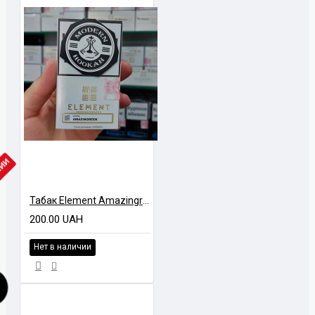
ЧИИ
Табак Element Amazingreen (Зеленые ягоды) Air Line 40 гр
200.00 UAH
Нет в наличии