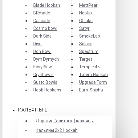
Blade Hookah
MettPear
BRmade
Neolux
Cascade
Oblako
Cosmo bowl
Satyr
Dark Side
SmokeLab
Divo
Solaris
Don Bowl
Spectrum
Dym Dymych
Target
EasyBlow
Temple 45
Grynbowls
Totem Hookah
Gusto Bowls
Upgrade Form
Hoob Hookahs
Еuro-Shisha
КАЛЬЯНЫ
Дорогие (элитные) кальяны
Кальяны 2х2 Hookah