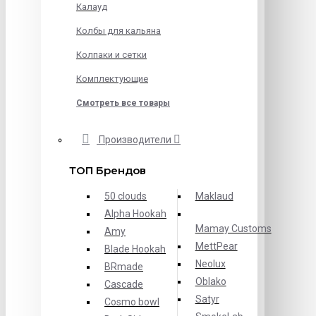
Калауд
Колбы для кальяна
Колпаки и сетки
Комплектующие
Смотреть все товары
Производители
ТОП Брендов
50 clouds
Maklaud
Alpha Hookah
Mamay Customs
Amy
MettPear
Blade Hookah
Neolux
BRmade
Oblako
Cascade
Satyr
Cosmo bowl