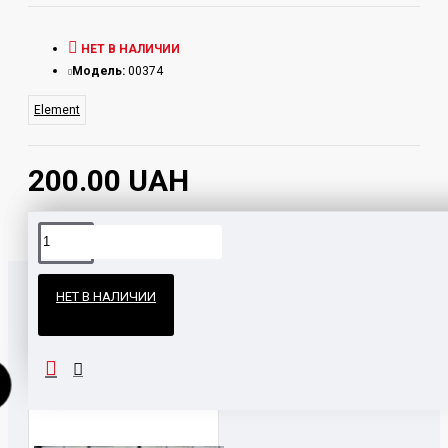
НЕТ В НАЛИЧИИ
Модель:
00374
Element
200.00 UAH
Официальные поставки
НЕТ В НАЛИЧИИ
Гарантия и возврат
ПОХОЖИЕ ТОВАРЫ
НАШЛИ ДЕШЕВЛЕ?