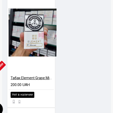
ЧИИ
Табак Element Grape Mint (Мятный виноград) Air Line 40 гр
200.00 UAH
Нет в наличии