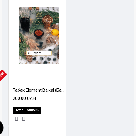
ЧИИ
Табак Element Baikal (Байкал) Air Line 40 гр
200.00 UAH
Нет в наличии