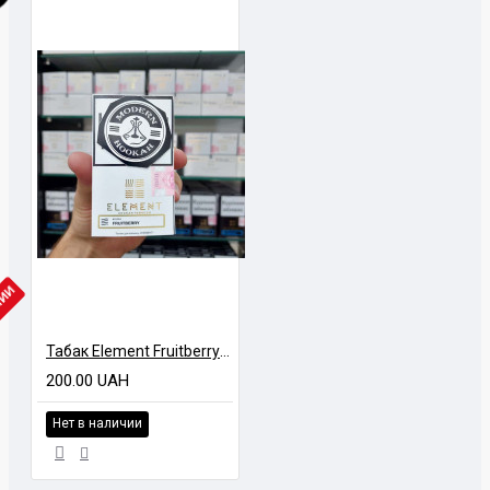
ЧИИ
Табак Element Fruitberry (Фрутберри) Air Line 40 гр
200.00 UAH
Нет в наличии