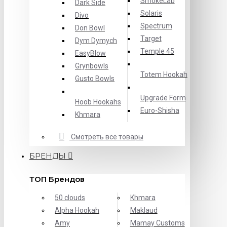
SmokeLab
Dark Side
Solaris
Divo
Spectrum
Don Bowl
Target
Dym Dymych
Temple 45
EasyBlow
Grynbowls
Totem Hookah
Gusto Bowls
Upgrade Form
Hoob Hookahs
Еuro-Shisha
Khmara
Смотреть все товары
БРЕНДЫ
ТОП Брендов
50 clouds
Khmara
Alpha Hookah
Maklaud
Amy
Mamay Customs