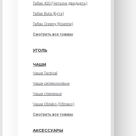
Табак 420 (Четыре двадцать)
Табак Buta (Бута)
Табак Creepy (Криппи)
Смотреть все товары
УГОЛЬ
ЧАШИ
Чаши Tactical
Чаши силиконовые
Чаши глиняные
Чаши Oblako (Облако)
Смотреть все товары
АКСЕССУАРЫ