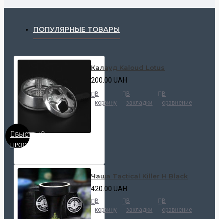
ПОПУЛЯРНЫЕ ТОВАРЫ
Калауд Kaloud Lotus
200.00 UAH
В
В
В
корзину
закладки
сравнение
БЫСТРЫЙ
ПРОСМОТР
Чаша Tactical Killer H Black
420.00 UAH
В
В
В
корзину
закладки
сравнение