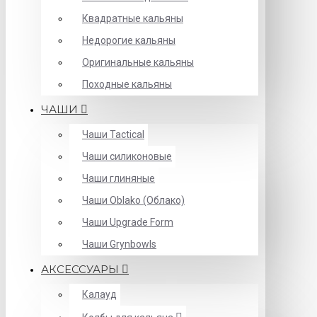
Квадратные кальяны
Недорогие кальяны
Оригинальные кальяны
Походные кальяны
ЧАШИ
Чаши Tactical
Чаши силиконовые
Чаши глиняные
Чаши Oblako (Облако)
Чаши Upgrade Form
Чаши Grynbowls
АКСЕССУАРЫ
Калауд