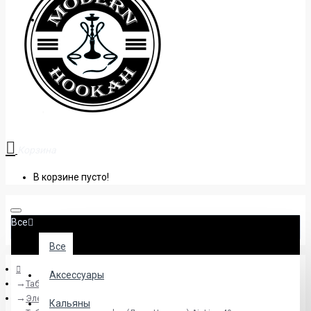
+38 (095) 945 04 33
Корзина
В корзине пусто!
Все
Все
Аксессуары
Табак
Элемент | Воздух
Кальяны