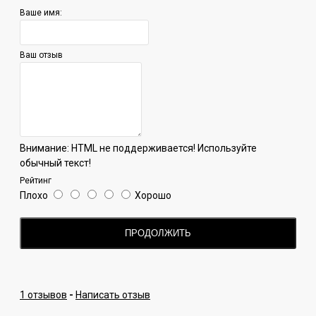
линейки - большая часть вкусов на данный момент
Ваше имя:
представляет собой уже готовые миксы, а не моно вкусы.
Это очень удобно для тех, кто не любит выдумывать
интерессные сочетания - тут производлитель сделал это
Ваш отзыв
за вас.
Внимание:
HTML не поддерживается! Используйте
обычный текст!
Рейтинг
Плохо
Хорошо
ПРОДОЛЖИТЬ
1 отзывов
-
Написать отзыв