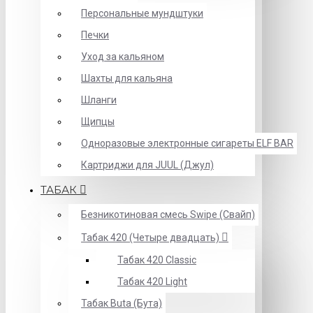
Персональные мундштуки
Печки
Уход за кальяном
Шахты для кальяна
Шланги
Щипцы
Одноразовые электронные сигареты ELF BAR
Картриджи для JUUL (Джул)
ТАБАК
Безникотиновая смесь Swipe (Свайп)
Табак 420 (Четыре двадцать)
Табак 420 Classic
Табак 420 Light
Табак Buta (Бута)