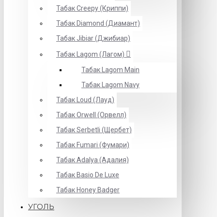
Табак Creepy (Криппи)
Табак Diamond (Диамант)
Табак Jibiar (Джибиар)
Табак Lagom (Лагом)
Табак Lagom Main
Табак Lagom Navy
Табак Loud (Лауд)
Табак Orwell (Орвелл)
Табак Serbetli (Щербет)
Табак Fumari (Фумари)
Табак Adalya (Адалия)
Табак Basio De Luxe
Табак Honey Badger
УГОЛЬ