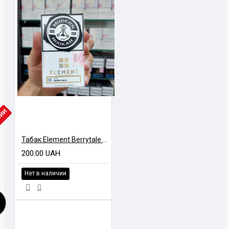
ЧИИ
Табак Element Berrytale (Лесные ягоды) Air Line 40 гр
200.00 UAH
Нет в наличии