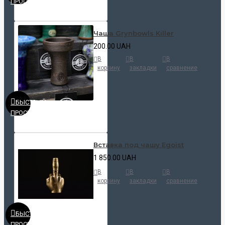
ПРОСМОТР
Чаша Grynbowls Killer
200.00 UAH
В
В
В
корзину
закладки
сравнение
БЫСТРЫЙ
ПРОСМОТР
Вставка под чашу Egoist
1 850.00 UAH
В
В
В
корзину
закладки
сравнение
БЫСТРЫЙ
ПРОСМОТР