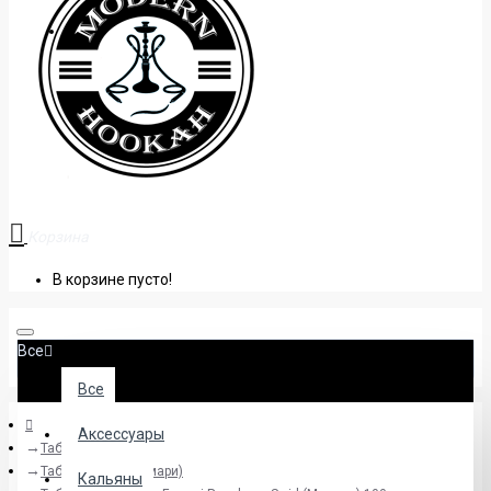
+38 (095) 945 04 33
Корзина
В корзине пусто!
Все
Все
Аксессуары
Табак
Табак Fumari (Фумари)
Кальяны