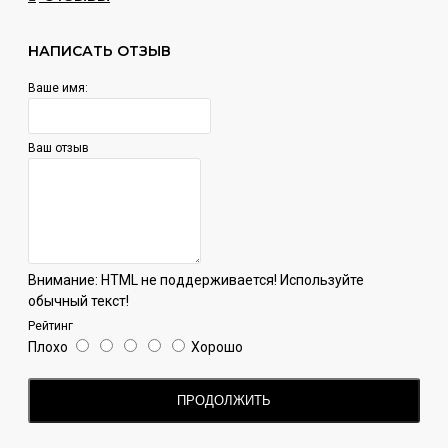
длительное время.
НАПИСАТЬ ОТЗЫВ
Даже несмотря на огромное разнообразие табачных
брендов на рынке, табак Fumari все еще удерживат свою
Ваше имя:
популярность и конкурентноспособность.
Ваш отзыв
Внимание:
HTML не поддерживается! Используйте
обычный текст!
Рейтинг
Плохо
Хорошо
ПРОДОЛЖИТЬ