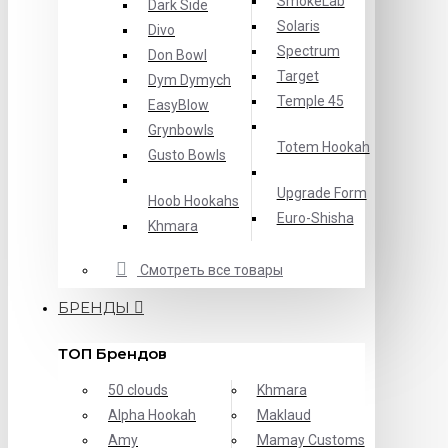
SmokeLab
Dark Side
Solaris
Divo
Spectrum
Don Bowl
Target
Dym Dymych
Temple 45
EasyBlow
Grynbowls
Totem Hookah
Gusto Bowls
Upgrade Form
Hoob Hookahs
Еuro-Shisha
Khmara
Смотреть все товары
БРЕНДЫ
ТОП Брендов
50 clouds
Khmara
Alpha Hookah
Maklaud
Amy
Mamay Customs