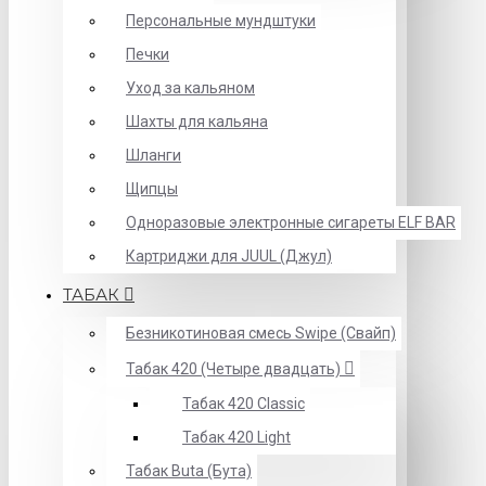
Персональные мундштуки
Печки
Уход за кальяном
Шахты для кальяна
Шланги
Щипцы
Одноразовые электронные сигареты ELF BAR
Картриджи для JUUL (Джул)
ТАБАК
Безникотиновая смесь Swipe (Свайп)
Табак 420 (Четыре двадцать)
Табак 420 Classic
Табак 420 Light
Табак Buta (Бута)