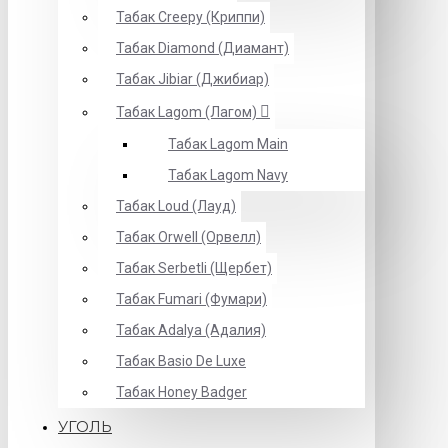
Табак Creepy (Криппи)
Табак Diamond (Диамант)
Табак Jibiar (Джибиар)
Табак Lagom (Лагом)
Табак Lagom Main
Табак Lagom Navy
Табак Loud (Лауд)
Табак Orwell (Орвелл)
Табак Serbetli (Щербет)
Табак Fumari (Фумари)
Табак Adalya (Адалия)
Табак Basio De Luxe
Табак Honey Badger
УГОЛЬ