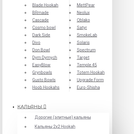
Blade Hookah
MettPear
BRmade
Neolux
Cascade
Oblako
Cosmo bowl
Satyr
Dark Side
SmokeLab
Divo
Solaris
Don Bowl
Spectrum
Dym Dymych
Target
EasyBlow
Temple 45
Grynbowls
Totem Hookah
Gusto Bowls
Upgrade Form
Hoob Hookahs
Еuro-Shisha
КАЛЬЯНЫ
Дорогие (элитные) кальяны
Кальяны 2х2 Hookah