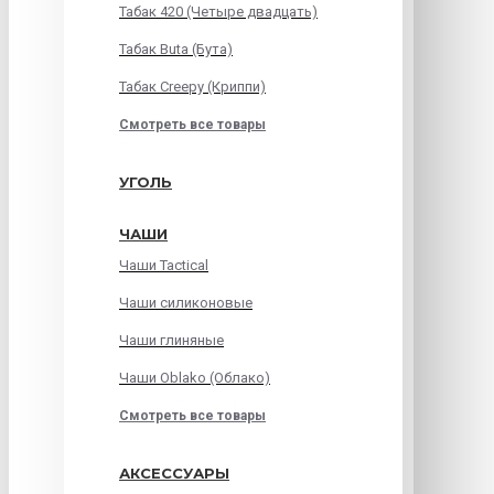
Табак 420 (Четыре двадцать)
Табак Buta (Бута)
Табак Creepy (Криппи)
Смотреть все товары
УГОЛЬ
ЧАШИ
Чаши Tactical
Чаши силиконовые
Чаши глиняные
Чаши Oblako (Облако)
Смотреть все товары
АКСЕССУАРЫ