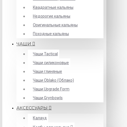
Квадратные кальяны
Недорогие кальяны
Оригинальные кальяны
Походные кальяны
ЧАШИ
Чаши Tactical
Чаши силиконовые
Чаши глиняные
Чаши Oblako (Облако)
Чаши Upgrade Form
Чаши Grynbowls
АКСЕССУАРЫ
Калауд