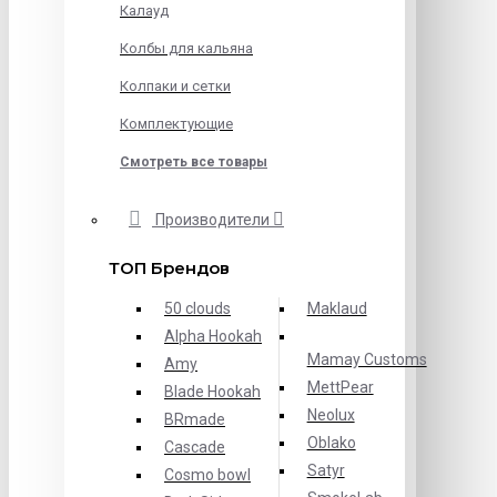
Калауд
Колбы для кальяна
Колпаки и сетки
Комплектующие
Смотреть все товары
Производители
ТОП Брендов
50 clouds
Maklaud
Alpha Hookah
Mamay Customs
Amy
MettPear
Blade Hookah
Neolux
BRmade
Oblako
Cascade
Satyr
Cosmo bowl