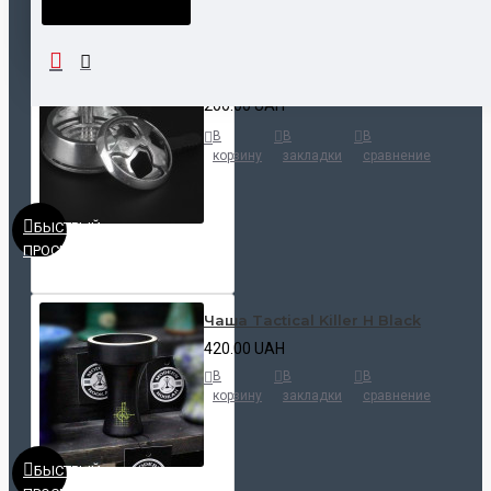
НАШЛИ ДЕШЕВЛЕ?
Калауд Kaloud Lotus
200.00 UAH
В
В
В
корзину
закладки
сравнение
БЫСТРЫЙ
ПРОСМОТР
Чаша Tactical Killer H Black
420.00 UAH
В
В
В
корзину
закладки
сравнение
БЫСТРЫЙ