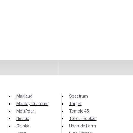
Maklaud
Spectrum
Mamay Customs
Target
MettPear
Temple 45
Neolux
Totem Hookah
Oblako
Upgrade Form
ко, очень сочное и ароматное.