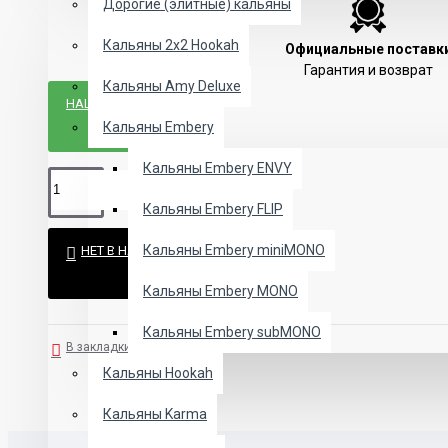
Дорогие (элитные) кальяны
Кальяны 2х2 Hookah
Официальные поставк
Гарантия и возврат
Кальяны Amy Deluxe
НАШЛИ ДЕШЕВЛЕ?
Кальяны Embery
Кальяны Embery ENVY
Кальяны Embery FLIP
Кальяны Embery miniMONO
НЕТ В НАЛИЧИИ
Кальяны Embery MONO
Кальяны Embery subMONO
В закладки
В сравнение
Кальяны Hookah
Кальяны Karma