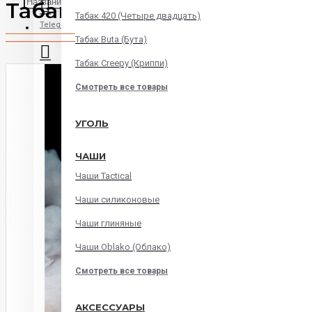
Табак Honey Badger Mild З
Табак 420 (Четыре двадцать)
Telegram
Табак Buta (Бута)
Табак Creepy (Криппи)
Instagram
Смотреть все товары
WatsApp
УГОЛЬ
ЧАШИ
Viber
Чаши Tactical
Корзина
Чаши силиконовые
Чаши глиняные
В корзине пусто!
Чаши Oblako (Облако)
Смотреть все товары
АКСЕССУАРЫ