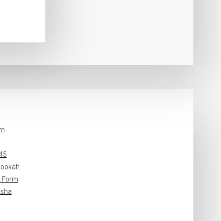
um
45
Hookah
 Form
isha