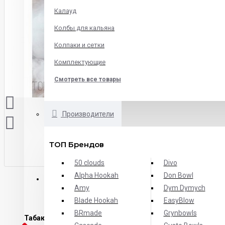
Калауд
Колбы для кальяна
Колпаки и сетки
Комплектующие
Смотреть все товары
Производители
ТОП Брендов
50 clouds
Divo
Alpha Hookah
Don Bowl
ОПИСАНИЕ
ХАРАКТЕРИСТИКИ
ОТЗЫВЫ
Amy
Dym Dymych
Blade Hookah
EasyBlow
BRmade
Grynbowls
Табак Honey Badger Зеленое яблоко
- кисло-сладкое ябло