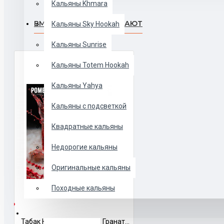
Кальяны Khmara
ВМЕСТЕ С ЭТИМ ПОКУПАЮТ
Кальяны Sky Hookah
Кальяны Sunrise
Кальяны Totem Hookah
Кальяны Yahya
Кальяны с подсветкой
Квадратные кальяны
Недорогие кальяны
Оригинальные кальяны
Походные кальяны
ЛИЧИИ
ЧАШИ
Табак Honey Badger Mild Гранат 40 грамм