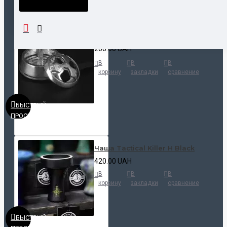
НАШЛИ ДЕШЕВЛЕ?
Калауд Kaloud Lotus
200.00 UAH
В
В
В
корзину
закладки
сравнение
БЫСТРЫЙ
ПРОСМОТР
Чаша Tactical Killer H Black
420.00 UAH
В
В
В
корзину
закладки
сравнение
БЫСТРЫЙ