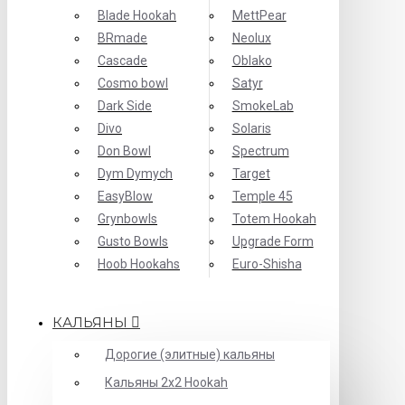
Blade Hookah
MettPear
BRmade
Neolux
Cascade
Oblako
Cosmo bowl
Satyr
Dark Side
SmokeLab
Divo
Solaris
Don Bowl
Spectrum
Dym Dymych
Target
EasyBlow
Temple 45
Grynbowls
Totem Hookah
Gusto Bowls
Upgrade Form
Hoob Hookahs
Еuro-Shisha
КАЛЬЯНЫ
Дорогие (элитные) кальяны
Кальяны 2х2 Hookah