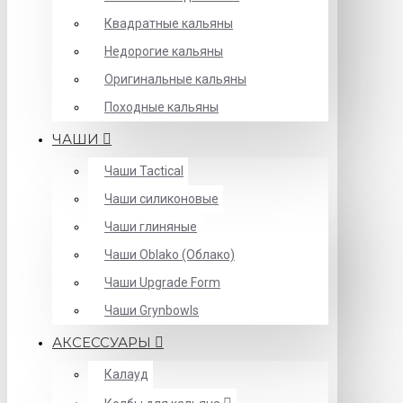
Квадратные кальяны
Недорогие кальяны
Оригинальные кальяны
Походные кальяны
ЧАШИ
Чаши Tactical
Чаши силиконовые
Чаши глиняные
Чаши Oblako (Облако)
Чаши Upgrade Form
Чаши Grynbowls
АКСЕССУАРЫ
Калауд