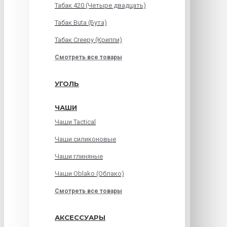
Табак 420 (Четыре двадцать)
Табак Buta (Бута)
Табак Creepy (Криппи)
Смотреть все товары
УГОЛЬ
ЧАШИ
Чаши Tactical
Чаши силиконовые
Чаши глиняные
Чаши Oblako (Облако)
Смотреть все товары
АКСЕССУАРЫ