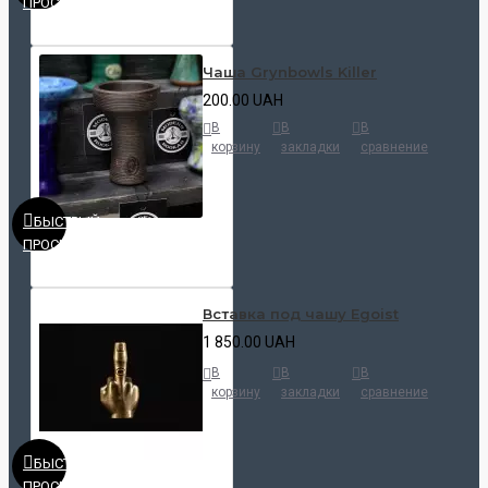
ПРОСМОТР
Чаша Grynbowls Killer
200.00 UAH
В
В
В
корзину
закладки
сравнение
БЫСТРЫЙ
ПРОСМОТР
Вставка под чашу Egoist
1 850.00 UAH
В
В
В
корзину
закладки
сравнение
БЫСТРЫЙ
ПРОСМОТР