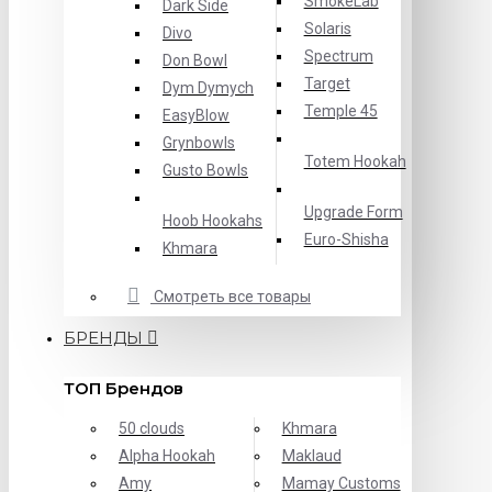
SmokeLab
Dark Side
Solaris
Divo
Spectrum
Don Bowl
Target
Dym Dymych
Temple 45
EasyBlow
Grynbowls
Totem Hookah
Gusto Bowls
Upgrade Form
Hoob Hookahs
Еuro-Shisha
Khmara
Смотреть все товары
БРЕНДЫ
ТОП Брендов
50 clouds
Khmara
Alpha Hookah
Maklaud
Amy
Mamay Customs