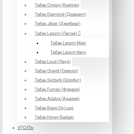
Табак Creepy (Криппи)
Табак Diamond (Диамант)
Табак Jibiar (Джибиар)
Табак Lagom (Лагом)
Табак Lagom Main
Табак Lagom Navy
Табак Loud (Лауд)
Табак Orwell (Орвелл)
Табак Serbetli (Щербет)
Табак Fumari (Фумари)
Табак Adalya (Адалия)
Табак Basio De Luxe
Табак Honey Badger
УГОЛЬ