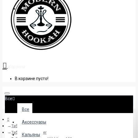
+38 (095) 945 04 33
Корзина
В корзине пусто!
Все
Все
Аксессуары
Табак
Табак Honey Badger
Кальяны