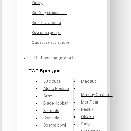
Калауд
Колбы для кальяна
Колпаки и сетки
Комплектующие
Смотреть все товары
Производители
ТОП Брендов
50 clouds
Maklaud
Alpha Hookah
Mamay Customs
Amy
MettPear
Blade Hookah
Neolux
BRmade
Oblako
Cascade
Satyr
Cosmo bowl