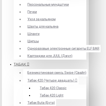
Персональные мундштуки
Печки
Уход за кальяном
Шахты для кальяна
Шланги
Щипцы
Одноразовые электронные сигареты ELF BAR
Картриджи для JUUL (Джул)
ТАБАК
Безникотиновая смесь Swipe (Свайп)
Табак 420 (Четыре двадцать)
Табак 420 Classic
Табак 420 Light
Табак Buta (Бута)