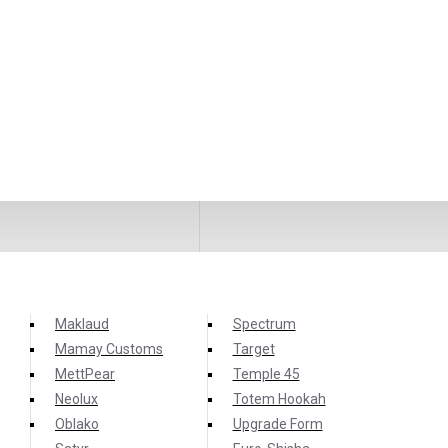
Maklaud
Spectrum
Mamay Customs
Target
MettPear
Temple 45
Neolux
Totem Hookah
Oblako
Upgrade Form
лаймовым вкусом. Аромат кисло-