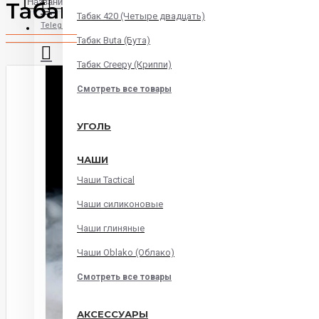
Табак Honey Badger Wild 
Табак 420 (Четыре двадцать)
Telegram
Табак Buta (Бута)
Табак Creepy (Криппи)
Instagram
Смотреть все товары
WatsApp
УГОЛЬ
ЧАШИ
Viber
Чаши Tactical
Корзина
Чаши силиконовые
Чаши глиняные
В корзине пусто!
Чаши Oblako (Облако)
Смотреть все товары
АКСЕССУАРЫ