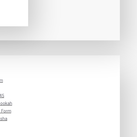
um
45
Hookah
 Form
isha