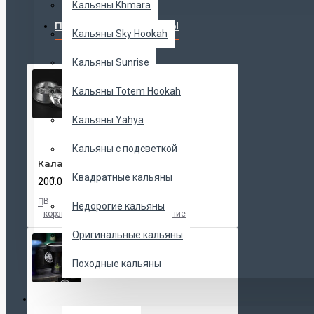
Кальяны Khmara
ПОПУЛЯРНЫЕ ТОВАРЫ
Кальяны Sky Hookah
Кальяны Sunrise
Кальяны Totem Hookah
Кальяны Yahya
Кальяны с подсветкой
Калауд Kaloud Lotus
Квадратные кальяны
200.00 UAH
В
В
В
Недорогие кальяны
корзину
закладки
сравнение
Оригинальные кальяны
Походные кальяны
ЧАШИ