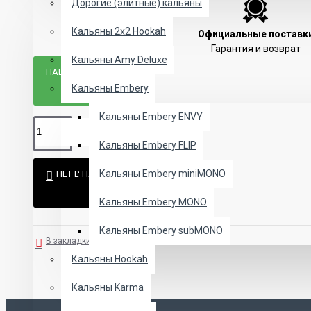
Дорогие (элитные) кальяны
Кальяны 2х2 Hookah
Официальные поставк
Гарантия и возврат
Кальяны Amy Deluxe
НАШЛИ ДЕШЕВЛЕ?
Кальяны Embery
Кальяны Embery ENVY
Кальяны Embery FLIP
Кальяны Embery miniMONO
НЕТ В НАЛИЧИИ
Кальяны Embery MONO
Кальяны Embery subMONO
В закладки
В сравнение
Кальяны Hookah
Кальяны Karma