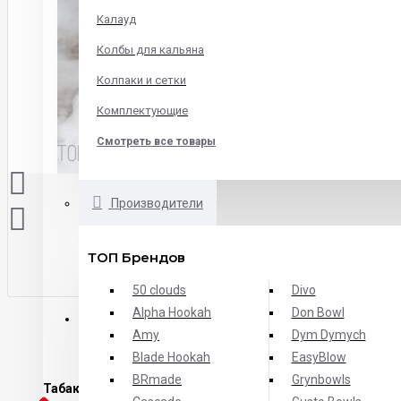
Калауд
Колбы для кальяна
Колпаки и сетки
Комплектующие
Смотреть все товары
Производители
ТОП Брендов
50 clouds
Divo
Alpha Hookah
Don Bowl
ОПИСАНИЕ
ХАРАКТЕРИСТИКИ
ОТЗЫВЫ
Amy
Dym Dymych
Blade Hookah
EasyBlow
BRmade
Grynbowls
Табак Honey Badger Лаймовый пирог
- свежая выпечка с 