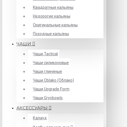
Квадратные кальяны
Недорогие кальяны
Оригинальные кальяны
Походные кальяны
ЧАШИ
Чаши Tactical
Чаши силиконовые
Чаши глиняные
Чаши Oblako (Облако)
Чаши Upgrade Form
Чаши Grynbowls
АКСЕССУАРЫ
Калауд