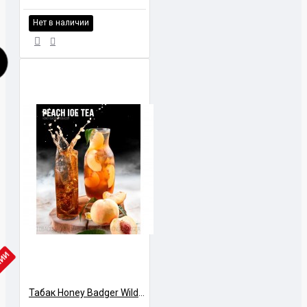
Нет в наличии
ЧИИ
Табак Honey Badger Wild Холодный чай с персиком 40 грамм