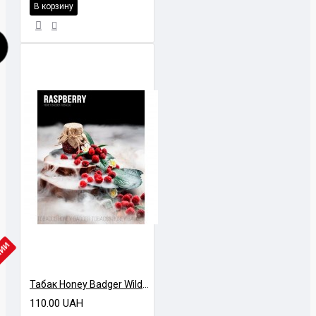
В корзину
ЧИИ
Табак Honey Badger Wild Малина 40 грамм
110.00 UAH