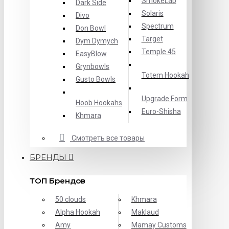
SmokeLab
Dark Side
Solaris
Divo
Spectrum
Don Bowl
Target
Dym Dymych
Temple 45
EasyBlow
Grynbowls
Totem Hookah
Gusto Bowls
Upgrade Form
Hoob Hookahs
Еuro-Shisha
Khmara
Смотреть все товары
БРЕНДЫ
ТОП Брендов
50 clouds
Khmara
Alpha Hookah
Maklaud
Amy
Mamay Customs