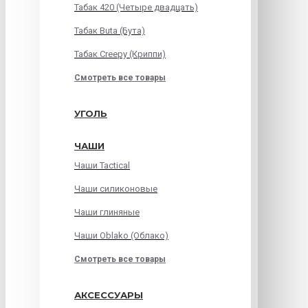
Табак 420 (Четыре двадцать)
Табак Buta (Бута)
Табак Creepy (Криппи)
Смотреть все товары
УГОЛЬ
ЧАШИ
Чаши Tactical
Чаши силиконовые
Чаши глиняные
Чаши Oblako (Облако)
Смотреть все товары
АКСЕССУАРЫ