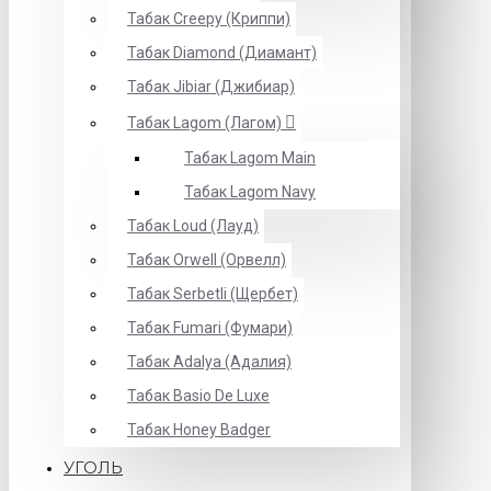
Табак Creepy (Криппи)
Табак Diamond (Диамант)
Табак Jibiar (Джибиар)
Табак Lagom (Лагом)
Табак Lagom Main
Табак Lagom Navy
Табак Loud (Лауд)
Табак Orwell (Орвелл)
Табак Serbetli (Щербет)
Табак Fumari (Фумари)
Табак Adalya (Адалия)
Табак Basio De Luxe
Табак Honey Badger
УГОЛЬ