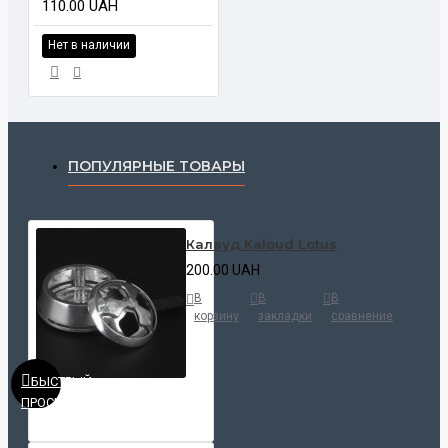
110.00 UAH
Нет в наличии
ПОПУЛЯРНЫЕ ТОВАРЫ
Калауд Kaloud Lotus
200.00 UAH
В
В
В
корзину
закладки
сравнение
БЫСТРЫЙ
ПРОСМОТР