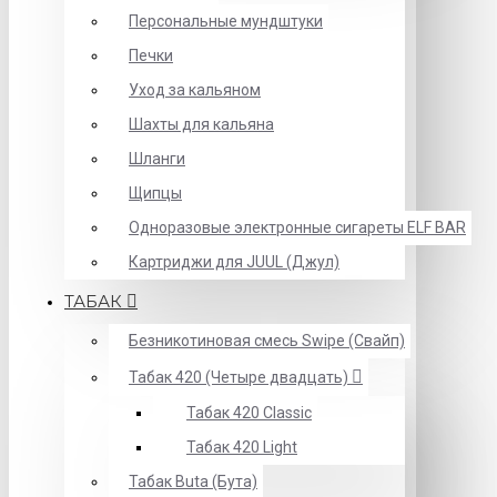
Персональные мундштуки
Печки
Уход за кальяном
Шахты для кальяна
Шланги
Щипцы
Одноразовые электронные сигареты ELF BAR
Картриджи для JUUL (Джул)
ТАБАК
Безникотиновая смесь Swipe (Свайп)
Табак 420 (Четыре двадцать)
Табак 420 Classic
Табак 420 Light
Табак Buta (Бута)