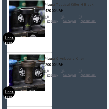
Чаша Tactical Killer H Black
420.00 UAH
В
В
В
корзину
закладки
сравнение
БЫСТРЫЙ
ПРОСМОТР
Чаша Grynbowls Killer
200.00 UAH
В
В
В
корзину
закладки
сравнение
БЫСТРЫЙ
ПРОСМОТР