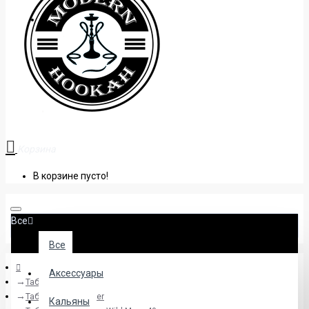
+38 (095) 945 04 33
Корзина
В корзине пусто!
Все
Все
Аксессуары
Табак
Табак Honey Badger
Кальяны