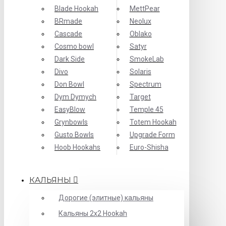
Blade Hookah
MettPear
BRmade
Neolux
Cascade
Oblako
Cosmo bowl
Satyr
Dark Side
SmokeLab
Divo
Solaris
Don Bowl
Spectrum
Dym Dymych
Target
EasyBlow
Temple 45
Grynbowls
Totem Hookah
Gusto Bowls
Upgrade Form
Hoob Hookahs
Еuro-Shisha
КАЛЬЯНЫ
Дорогие (элитные) кальяны
Кальяны 2х2 Hookah