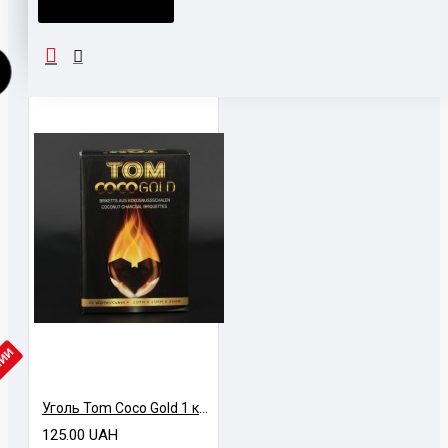
ВМЕСТЕ С ЭТИМ ПОКУПАЮТ
НАШЛИ ДЕШЕВЛЕ?
ЧИИ
Уголь Tom Coco Gold 1 кг (25х25х25)
125.00 UAH