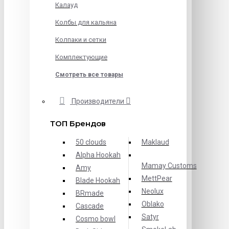
Калауд
Колбы для кальяна
Колпаки и сетки
Комплектующие
Смотреть все товары
Производители
ТОП Брендов
50 clouds
Maklaud
Alpha Hookah
Mamay Customs
Amy
MettPear
Blade Hookah
Neolux
BRmade
Oblako
Cascade
Satyr
Cosmo bowl