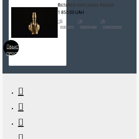
Вставка под чашу Egoist
1 850.00 UAH
В
В
В
корзину
закладки
сравнение
БЫСТРЫЙ
ПРОСМОТР