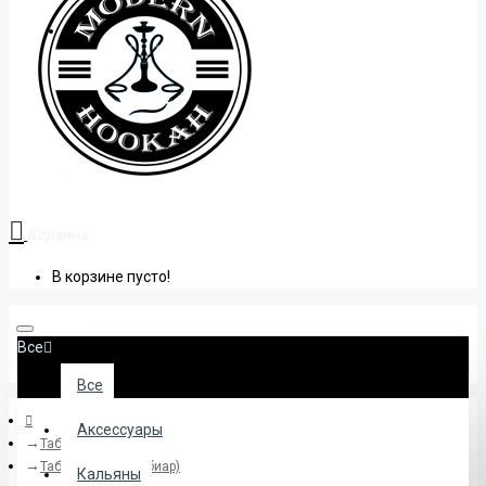
+38 (095) 945 04 33
Корзина
В корзине пусто!
Все
Все
Аксессуары
Табак
Табак Jibiar (Джибиар)
Кальяны