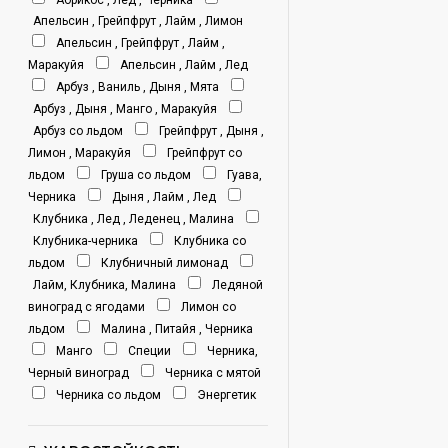
Абрикос , Лед , Черника
Апельсин , Грейпфрут , Лайм , Лимон
Апельсин , Грейпфрут , Лайм ,
Маракуйя
Апельсин , Лайм , Лед
Арбуз , Ваниль , Дыня , Мята
Арбуз , Дыня , Манго , Маракуйя
Арбуз со льдом
Грейпфрут , Дыня ,
Лимон , Маракуйя
Грейпфрут со
льдом
Груша со льдом
Гуава,
Черника
Дыня , Лайм , Лед
Клубника , Лед , Леденец , Малина
Клубника-черника
Клубника со
льдом
Клубничный лимонад
Лайм, Клубника, Малина
Ледяной
виноград с ягодами
Лимон со
льдом
Малина , Питайя , Черника
Манго
Специи
Черника,
Черный виноград
Черника с мятой
Черника со льдом
Энергетик