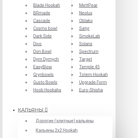
Blade Hookah
MettPear
BRmade
Neolux
Cascade
Oblako
Cosmo bowl
Satyr
Dark Side
SmokeLab
Divo
Solaris
Don Bowl
Spectrum
Dym Dymych
Target
EasyBlow
Temple 45
Grynbowls
Totem Hookah
Gusto Bowls
Upgrade Form
Hoob Hookahs
Еuro-Shisha
КАЛЬЯНЫ
Дорогие (элитные) кальяны
Кальяны 2х2 Hookah