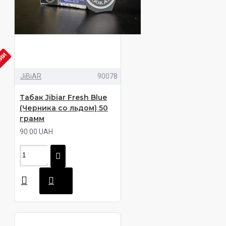
ЧИИ
JiBiAR
90078
Табак Jibiar Fresh Blue
(Черника со льдом) 50
грамм
90.00 UAH