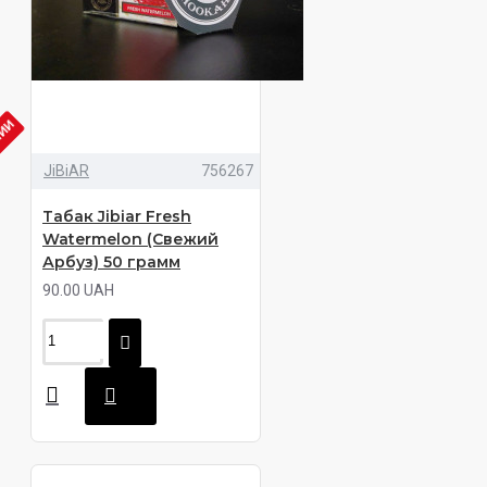
ЧИИ
JiBiAR
756267
Табак Jibiar Fresh
Watermelon (Свежий
Арбуз) 50 грамм
90.00 UAH