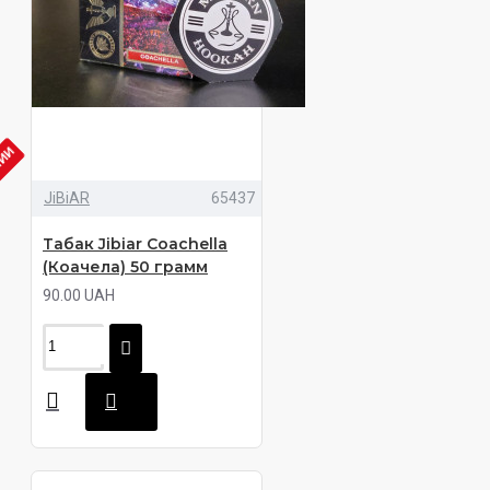
ЧИИ
JiBiAR
65437
Табак Jibiar Coachella
(Коачела) 50 грамм
90.00 UAH