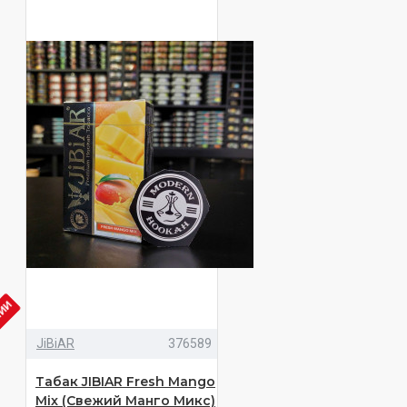
ЧИИ
JiBiAR
376589
Табак JIBIAR Fresh Mango
Mix (Свежий Манго Микс)