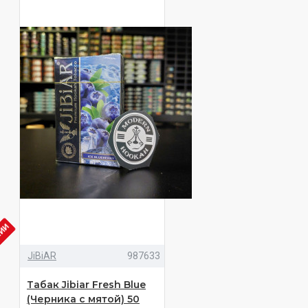
ЧИИ
JiBiAR
987633
Табак Jibiar Fresh Blue
(Черника с мятой) 50