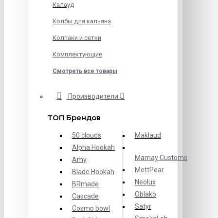
Калауд
Колбы для кальяна
Колпаки и сетки
Комплектующие
Смотреть все товары
Производители
ТОП Брендов
50 clouds
Maklaud
Alpha Hookah
Mamay Customs
Amy
MettPear
Blade Hookah
Neolux
BRmade
Oblako
Cascade
Satyr
Cosmo bowl