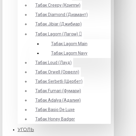
Табак Creepy (Криппи)
Табак Diamond (Диамант)
Табак Jibiar (Джибиар)
Табак Lagom (Лагом)
Табак Lagom Main
Табак Lagom Navy
Табак Loud (Лауд)
Табак Orwell (Орвелл)
Табак Serbetli (Щербет)
Табак Fumari (Фумари)
Табак Adalya (Адалия)
Табак Basio De Luxe
Табак Honey Badger
УГОЛЬ