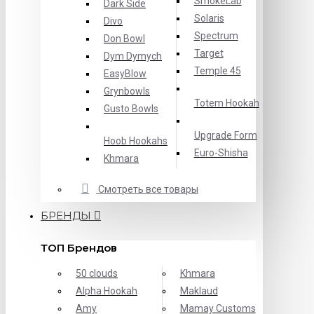
SmokeLab
Dark Side
Solaris
Divo
Spectrum
Don Bowl
Target
Dym Dymych
Temple 45
EasyBlow
Grynbowls
Totem Hookah
Gusto Bowls
Upgrade Form
Hoob Hookahs
Еuro-Shisha
Khmara
Смотреть все товары
БРЕНДЫ
ТОП Брендов
50 clouds
Khmara
Alpha Hookah
Maklaud
Amy
Mamay Customs