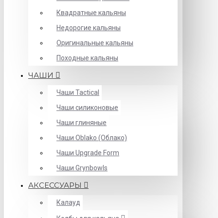
Квадратные кальяны
Недорогие кальяны
Оригинальные кальяны
Походные кальяны
ЧАШИ
Чаши Tactical
Чаши силиконовые
Чаши глиняные
Чаши Oblako (Облако)
Чаши Upgrade Form
Чаши Grynbowls
АКСЕССУАРЫ
Калауд