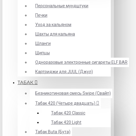
Персональные мундштуки
Печки
Уход за кальяном
Шахты для кальяна
Шланги
Щипцы
Одноразовые электронные сигареты ELF BAR
Картриджи для JUUL (Джул)
ТАБАК
Безникотиновая смесь Swipe (Свайп)
Табак 420 (Четыре двадцать)
Табак 420 Classic
Табак 420 Light
Табак Buta (Бута)