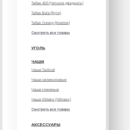
Табак 420 (Четыре двадцать)
Табак Buta (Бута)
Табак Creepy (Криппи)
Смотреть все товары
УГОЛЬ
ЧАШИ
Чаши Tactical
Чаши силиконовые
Чаши глиняные
Чаши Oblako (Облако)
Смотреть все товары
АКСЕССУАРЫ