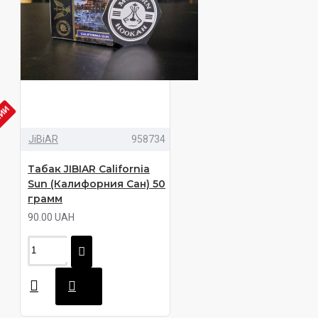
ЧИИ
JiBiAR
958734
Табак JIBIAR California
Sun (Калифорния Сан) 50
грамм
90.00 UAH