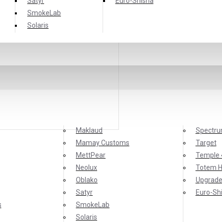
Satyr
Еuro-Shisha
SmokeLab
Solaris
Maklaud
Spectr
Mamay Customs
Target
MettPear
Temple 
Neolux
Totem 
Oblako
Upgrade
Satyr
Еuro-Sh
s
SmokeLab
Solaris