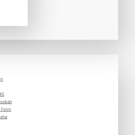
um
45
Hookah
 Form
isha