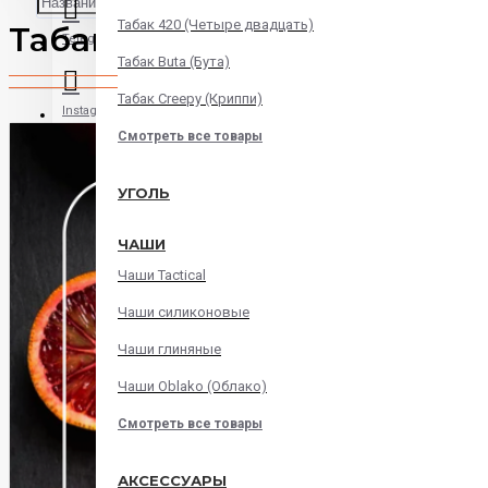
Табак 420 (Четыре двадцать)
Табак Lagom Bloody Orang
Telegram
Табак Buta (Бута)
Табак Creepy (Криппи)
Instagram
Смотреть все товары
WatsApp
УГОЛЬ
ЧАШИ
Viber
Чаши Tactical
Корзина
Чаши силиконовые
Чаши глиняные
В корзине пусто!
Чаши Oblako (Облако)
Смотреть все товары
АКСЕССУАРЫ