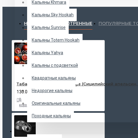
Кальяны Khmara
Кальяны Sky Hookah
НЕДАВНО ПРОСМОТРЕННЫЕ
ПОПУЛЯРНЫЕ Т
Кальяны Sunrise
Кальяны Totem Hookah
Кальяны Yahya
Кальяны с подсветкой
Квадратные кальяны
Табак Lagom Bloody Orange (Сицилийский апельсин, 
Недорогие кальяны
130.00 UAH
В
В
В
Оригинальные кальяны
корзину
закладки
сравнение
Походные кальяны
ЧАШИ