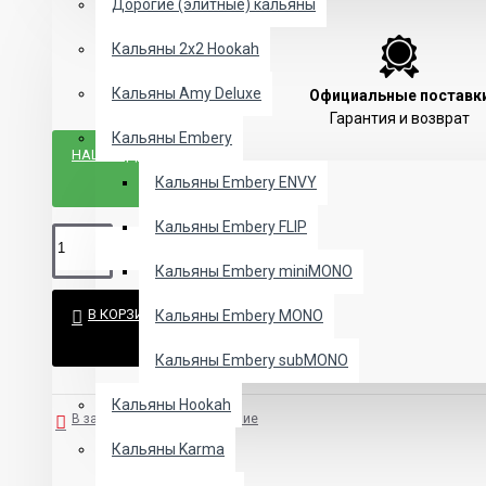
Дорогие (элитные) кальяны
Кальяны 2х2 Hookah
Кальяны Amy Deluxe
Официальные поставк
Гарантия и возврат
Кальяны Embery
НАШЛИ ДЕШЕВЛЕ?
Кальяны Embery ENVY
Кальяны Embery FLIP
Кальяны Embery miniMONO
В КОРЗИНУ
Кальяны Embery MONO
Кальяны Embery subMONO
Кальяны Hookah
В закладки
В сравнение
Кальяны Karma