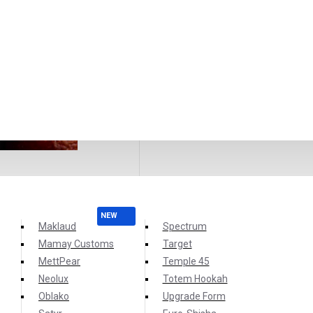
NEW
Maklaud
Spectrum
Mamay Customs
Target
MettPear
Temple 45
Neolux
Totem Hookah
Oblako
Upgrade Form
РЕША СИЦИЛИЙСКОГО