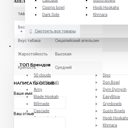
Cascade
Gusto Bowls
АПЕЛЬСИНА. ОДИН ИЗ ТОПОВЫХ ВКУСОВ.
Cosmo bowl
Hoob Hookahs
ТАБАК
Dark Side
Khmara
Вес
40 грамм
Смотреть все товары
Вкус табака
Сицилийский апельсин
БРЕНДЫ
Жаростойкость
Высокая
ТОП Брендов
Крепость
Средний
50 clouds
Divo
Alpha Hookah
Don Bowl
НАПИСАТЬ ОТЗЫВ
Amy
Dym Dymych
Ваше имя:
Blade Hookah
EasyBlow
BRmade
Grynbowls
Cascade
Gusto Bowls
Ваш отзыв
Cosmo bowl
Hoob Hookah
Dark Side
Khmara