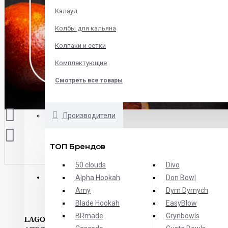
Калауд
Колбы для кальяна
Колпаки и сетки
Комплектующие
Смотреть все товары
Производители
ТОП Брендов
50 clouds
Divo
ОПИСАНИЕ
ХАРАКТЕРИСТИКИ
ОТЗЫВЫ
Alpha Hookah
Don Bowl
Amy
Dym Dymych
Blade Hookah
EasyBlow
BRmade
Grynbowls
LAGOM BLOODY ORANGE -
ВКУС СВЕЖЕВЫЖАТОГО Ф