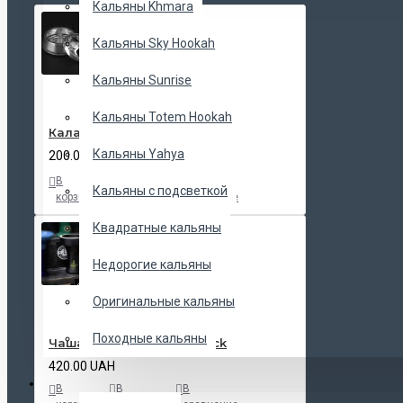
Кальяны Khmara
Кальяны Sky Hookah
Кальяны Sunrise
Кальяны Totem Hookah
Калауд Kaloud Lotus
Кальяны Yahya
200.00 UAH
В
В
В
Кальяны с подсветкой
корзину
закладки
сравнение
Квадратные кальяны
Недорогие кальяны
Оригинальные кальяны
Походные кальяны
Чаша Tactical Killer H Black
420.00 UAH
ЧАШИ
В
В
В