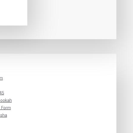
um
45
Hookah
 Form
isha