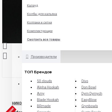
Калауд
Колбы для кальяна
Колпаки и сетки
Комплектующие
Смотреть все товары
Производители
ТОП Брендов
50 clouds
Divo
ОПИСАНИЕ
ХАРАКТЕРИСТИКИ
ОТЗЫВЫ
Alpha Hookah
Don Bowl
Amy
Dym Dymych
Blade Hookah
EasyBlow
НИКОГДА БОЛЬШЕ И НЕ БУДЕТ
BRmade
Grynbowls