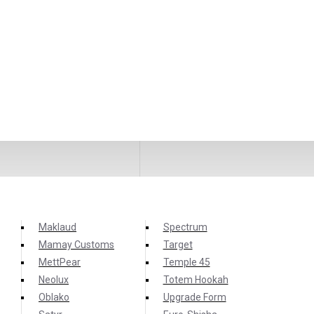
Maklaud
Spectrum
Mamay Customs
Target
MettPear
Temple 45
Neolux
Totem Hookah
Oblako
Upgrade Form