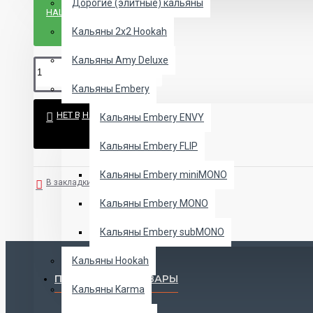
Дорогие (элитные) кальяны
НАШЛИ ДЕШЕВЛЕ?
Кальяны 2х2 Hookah
Кальяны Amy Deluxe
Кальяны Embery
НЕТ В НАЛИЧИИ
Кальяны Embery ENVY
Кальяны Embery FLIP
Кальяны Embery miniMONO
В закладки
В сравнение
Кальяны Embery MONO
Кальяны Embery subMONO
Кальяны Hookah
ПОПУЛЯРНЫЕ ТОВАРЫ
Кальяны Karma