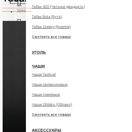
Табак 420 (Четыре двадцать)
Telegram
Табак Buta (Бута)
Табак Creepy (Криппи)
Instagram
Смотреть все товары
WatsApp
УГОЛЬ
ЧАШИ
Viber
Чаши Tactical
Корзина
Чаши силиконовые
Чаши глиняные
В корзине пусто!
Чаши Oblako (Облако)
Смотреть все товары
АКСЕССУАРЫ