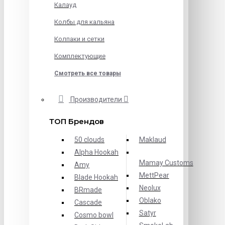
Калауд
Колбы для кальяна
Колпаки и сетки
Комплектующие
Смотреть все товары
Производители
ТОП Брендов
50 clouds
Maklaud
Alpha Hookah
Mamay Customs
Amy
MettPear
Blade Hookah
Neolux
BRmade
Oblako
Cascade
Satyr
Cosmo bowl