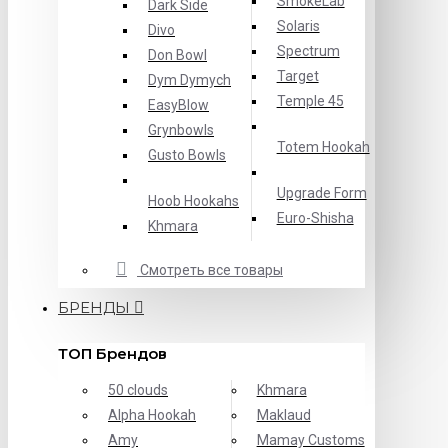
SmokeLab
Dark Side
Solaris
Divo
Spectrum
Don Bowl
Target
Dym Dymych
Temple 45
EasyBlow
Grynbowls
Totem Hookah
Gusto Bowls
Upgrade Form
Hoob Hookahs
Еuro-Shisha
Khmara
Смотреть все товары
БРЕНДЫ
ТОП Брендов
50 clouds
Khmara
Alpha Hookah
Maklaud
Amy
Mamay Customs