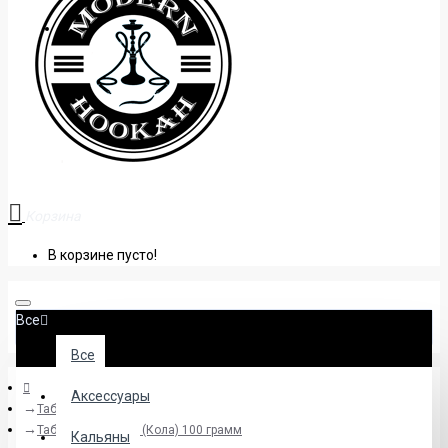
+38 (095) 945 04 33
Корзина
В корзине пусто!
Все
Все
Аксессуары
Табак
Табак Sebero Cola (Кола) 100 грамм
Кальяны