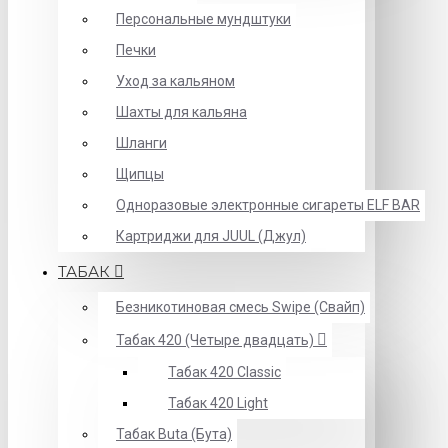
Персональные мундштуки
Печки
Уход за кальяном
Шахты для кальяна
Шланги
Щипцы
Одноразовые электронные сигареты ELF BAR
Картриджи для JUUL (Джул)
ТАБАК
Безникотиновая смесь Swipe (Свайп)
Табак 420 (Четыре двадцать)
Табак 420 Classic
Табак 420 Light
Табак Buta (Бута)