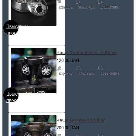
В
В
В
корзину
закладки
сравнение
БЫСТРЫЙ
ПРОСМОТР
Чаша Tactical Killer H Black
420.00 UAH
В
В
В
корзину
закладки
сравнение
БЫСТРЫЙ
ПРОСМОТР
Чаша Grynbowls Killer
200.00 UAH
В
В
В