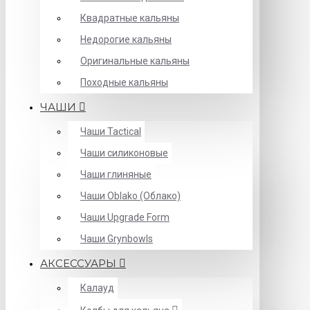
Квадратные кальяны
Недорогие кальяны
Оригинальные кальяны
Походные кальяны
ЧАШИ
Чаши Tactical
Чаши силиконовые
Чаши глиняные
Чаши Oblako (Облако)
Чаши Upgrade Form
Чаши Grynbowls
АКСЕССУАРЫ
Калауд