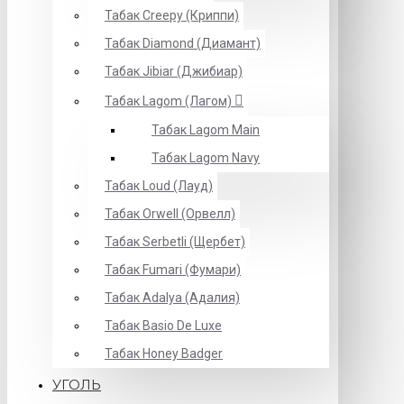
Табак Creepy (Криппи)
Табак Diamond (Диамант)
Табак Jibiar (Джибиар)
Табак Lagom (Лагом)
Табак Lagom Main
Табак Lagom Navy
Табак Loud (Лауд)
Табак Orwell (Орвелл)
Табак Serbetli (Щербет)
Табак Fumari (Фумари)
Табак Adalya (Адалия)
Табак Basio De Luxe
Табак Honey Badger
УГОЛЬ