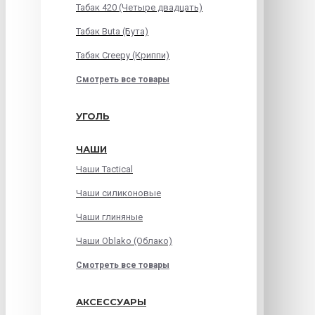
Табак 420 (Четыре двадцать)
Табак Buta (Бута)
Табак Creepy (Криппи)
Смотреть все товары
УГОЛЬ
ЧАШИ
Чаши Tactical
Чаши силиконовые
Чаши глиняные
Чаши Oblako (Облако)
Смотреть все товары
АКСЕССУАРЫ