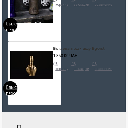
корзину
закладки
сравнение
БЫСТРЫЙ
ПРОСМОТР
Вставка под чашу Egoist
1 850.00 UAH
В
В
В
корзину
закладки
сравнение
БЫСТРЫЙ
ПРОСМОТР