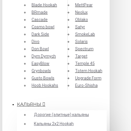
Blade Hookah
MettPear
BRmade
Neolux
Cascade
Oblako
Cosmo bowl
Satyr
Dark Side
SmokeLab
Divo
Solaris
Don Bowl
Spectrum
Dym Dymych
Target
EasyBlow
Temple 45
Grynbowls
Totem Hookah
Gusto Bowls
Upgrade Form
Hoob Hookahs
Еuro-Shisha
КАЛЬЯНЫ
Дорогие (элитные) кальяны
Кальяны 2х2 Hookah