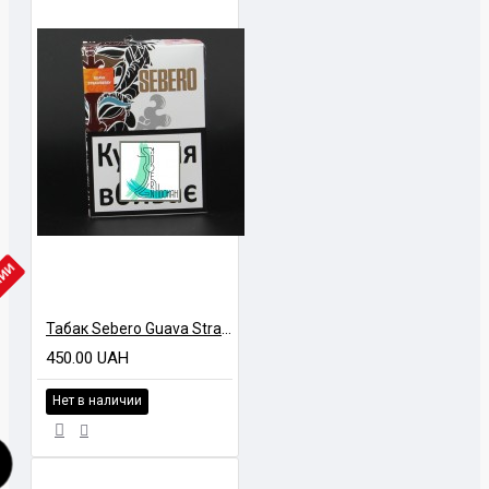
ЧИИ
Табак Sebero Guava Strawberry (Гуава Клубника) 100 грамм
450.00 UAH
Нет в наличии