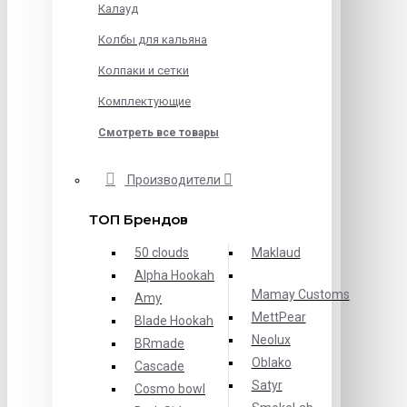
Калауд
Колбы для кальяна
Колпаки и сетки
Комплектующие
Смотреть все товары
Производители
ТОП Брендов
50 clouds
Maklaud
Alpha Hookah
Mamay Customs
Amy
MettPear
Blade Hookah
Neolux
BRmade
Oblako
Cascade
Satyr
Cosmo bowl