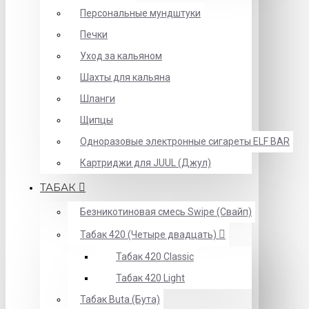
Персональные мундштуки
Печки
Уход за кальяном
Шахты для кальяна
Шланги
Щипцы
Одноразовые электронные сигареты ELF BAR
Картриджи для JUUL (Джул)
ТАБАК
Безникотиновая смесь Swipe (Свайп)
Табак 420 (Четыре двадцать)
Табак 420 Classic
Табак 420 Light
Табак Buta (Бута)