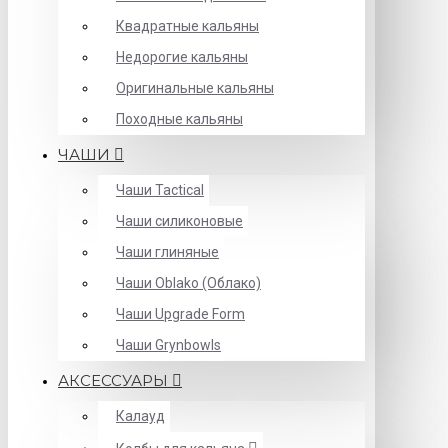
Квадратные кальяны
Недорогие кальяны
Оригинальные кальяны
Походные кальяны
ЧАШИ
Чаши Tactical
Чаши силиконовые
Чаши глиняные
Чаши Oblako (Облако)
Чаши Upgrade Form
Чаши Grynbowls
АКСЕССУАРЫ
Калауд