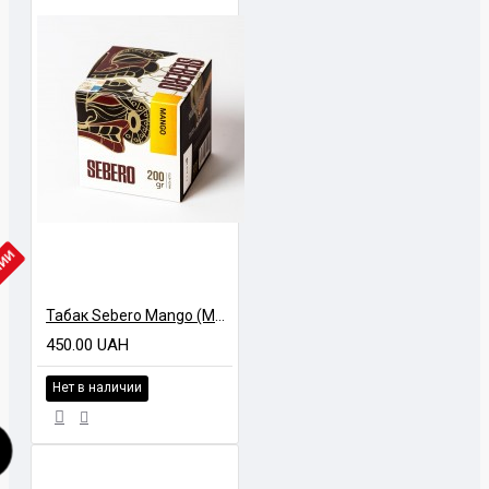
ЧИИ
Табак Sebero Mango (Манго) 100 грамм
450.00 UAH
Нет в наличии