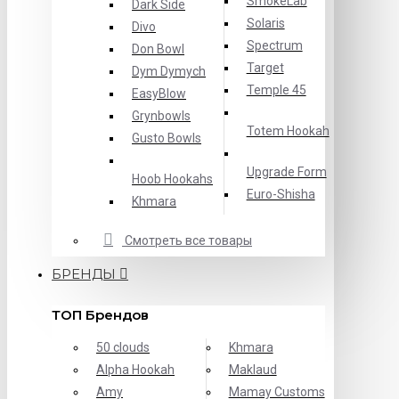
SmokeLab
Dark Side
Solaris
Divo
Spectrum
Don Bowl
Target
Dym Dymych
Temple 45
EasyBlow
Grynbowls
Totem Hookah
Gusto Bowls
Upgrade Form
Hoob Hookahs
Еuro-Shisha
Khmara
Смотреть все товары
БРЕНДЫ
ТОП Брендов
50 clouds
Khmara
Alpha Hookah
Maklaud
Amy
Mamay Customs