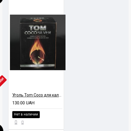
ЧИИ
Уголь Tom Coco для калауда 1 кг
130.00 UAH
Нет в наличии