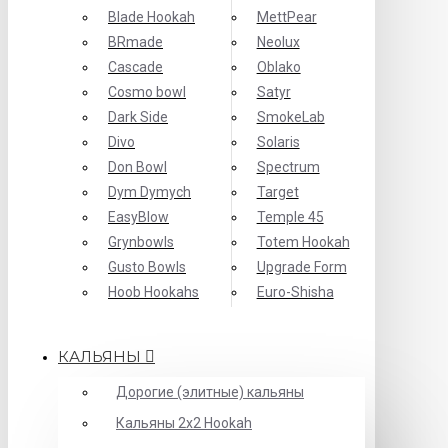
Blade Hookah
MettPear
BRmade
Neolux
Cascade
Oblako
Cosmo bowl
Satyr
Dark Side
SmokeLab
Divo
Solaris
Don Bowl
Spectrum
Dym Dymych
Target
EasyBlow
Temple 45
Grynbowls
Totem Hookah
Gusto Bowls
Upgrade Form
Hoob Hookahs
Еuro-Shisha
КАЛЬЯНЫ
Дорогие (элитные) кальяны
Кальяны 2х2 Hookah