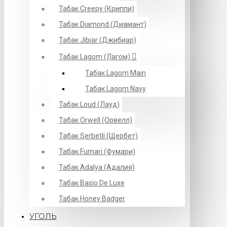
Табак Creepy (Криппи)
Табак Diamond (Диамант)
Табак Jibiar (Джибиар)
Табак Lagom (Лагом)
Табак Lagom Main
Табак Lagom Navy
Табак Loud (Лауд)
Табак Orwell (Орвелл)
Табак Serbetli (Щербет)
Табак Fumari (Фумари)
Табак Adalya (Адалия)
Табак Basio De Luxe
Табак Honey Badger
УГОЛЬ