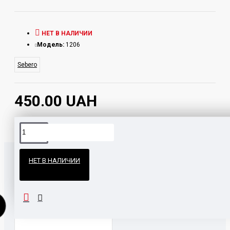
НЕТ В НАЛИЧИИ
Модель:
1206
Sebero
450.00 UAH
Официальные поставки
НЕТ В НАЛИЧИИ
Гарантия и возврат
ВМЕСТЕ С ЭТИМ ПОКУПАЮТ
НАШЛИ ДЕШЕВЛЕ?