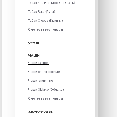
Табак 420 (Четыре двадцать)
Табак Buta (Бута)
Табак Creepy (Криппи)
Смотреть все товары
УГОЛЬ
ЧАШИ
Чаши Tactical
Чаши силиконовые
Чаши глиняные
Чаши Oblako (Облако)
Смотреть все товары
АКСЕССУАРЫ