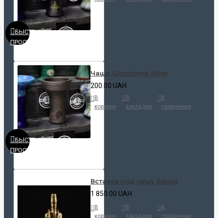
БЫСТРЫЙ
ПРОСМОТР
Чаша Grynbowls Killer
200.00 UAH
В
В
В
корзину
закладки
сравнение
БЫСТРЫЙ
ПРОСМОТР
Вставка под чашу Egoist
1 850.00 UAH
В
В
В
корзину
закладки
сравнение