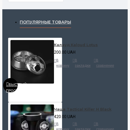
ПОПУЛЯРНЫЕ ТОВАРЫ
Калауд Kaloud Lotus
200.00 UAH
В
В
В
корзину
закладки
сравнение
БЫСТРЫЙ
ПРОСМОТР
Чаша Tactical Killer H Black
420.00 UAH
В
В
В
корзину
закладки
сравнение