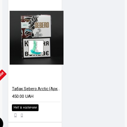
ЧИИ
Табак Sebero Arctic (Арктика) 100 грамм
450.00 UAH
Нет в наличии