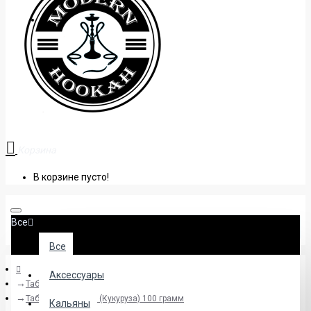
+38 (095) 945 04 33
Корзина
В корзине пусто!
Все
Все
Аксессуары
Табак
Табак Sebero Corn (Кукуруза) 100 грамм
Кальяны