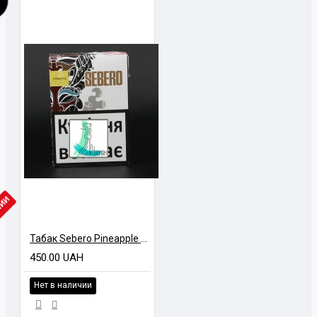
ЧИИ
Табак Sebero Pineapple (Ананас) 100 грамм
450.00 UAH
Нет в наличии