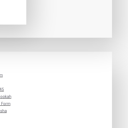
um
45
Hookah
 Form
isha