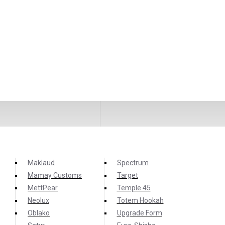
Maklaud
Spectrum
Mamay Customs
Target
MettPear
Temple 45
Neolux
Totem Hookah
Oblako
Upgrade Form