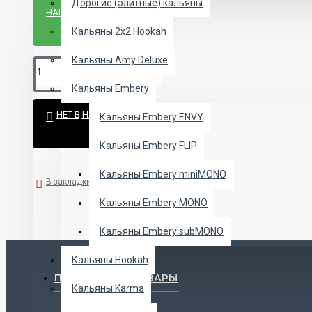
Дорогие (элитные) кальяны
НАШЛИ ДЕШЕВЛЕ?
Кальяны 2х2 Hookah
Кальяны Amy Deluxe
Кальяны Embery
НЕТ В НАЛИЧИИ
Кальяны Embery ENVY
Кальяны Embery FLIP
Кальяны Embery miniMONO
В закладки
В сравнение
Кальяны Embery MONO
Кальяны Embery subMONO
Кальяны Hookah
ПОПУЛЯРНЫЕ ТОВАРЫ
Кальяны Karma