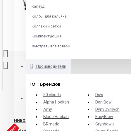
Калауд
Колбы для кальяна
Колпаки и сетки
Комплектующие
Смотреть все товары
Производители
ТОП Брендов
50 clouds
Divo
ОПИСАНИЕ
ХАРАКТЕРИСТИКИ
ОТЗЫВЫ
Alpha Hookah
Don Bowl
Amy
Dym Dymych
Blade Hookah
EasyBlow
НИКОГДА БОЛЬШЕ И НЕ БУДЕТ
BRmade
Grynbowls