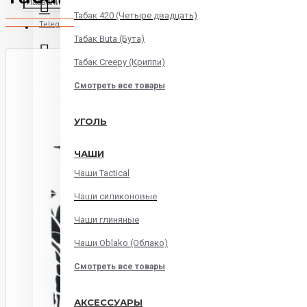
Табак 420 (Четыре двадцать)
Telegram
Табак Buta (Бута)
Табак Creepy (Криппи)
Instagram
Смотреть все товары
WatsApp
УГОЛЬ
ЧАШИ
Viber
Чаши Tactical
Корзина
Чаши силиконовые
Чаши глиняные
В корзине пусто!
Чаши Oblako (Облако)
Смотреть все товары
АКСЕССУАРЫ