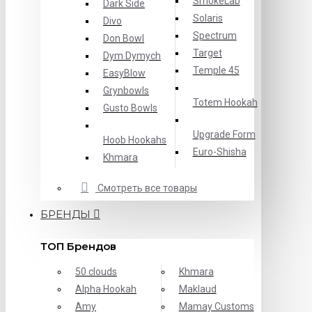
SmokeLab
Dark Side
Solaris
Divo
Spectrum
Don Bowl
Target
Dym Dymych
Temple 45
EasyBlow
Grynbowls
Totem Hookah
Gusto Bowls
Upgrade Form
Hoob Hookahs
Еuro-Shisha
Khmara
Смотреть все товары
БРЕНДЫ
ТОП Брендов
50 clouds
Khmara
Alpha Hookah
Maklaud
Amy
Mamay Customs