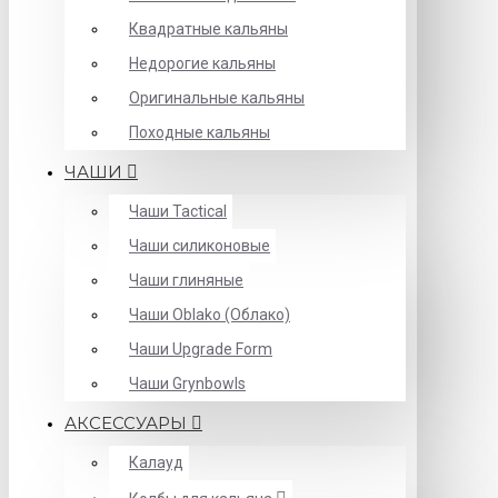
Квадратные кальяны
Недорогие кальяны
Оригинальные кальяны
Походные кальяны
ЧАШИ
Чаши Tactical
Чаши силиконовые
Чаши глиняные
Чаши Oblako (Облако)
Чаши Upgrade Form
Чаши Grynbowls
АКСЕССУАРЫ
Калауд