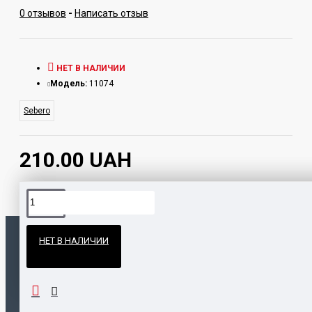
0 отзывов
-
Написать отзыв
НЕТ В НАЛИЧИИ
Модель:
11074
Sebero
210.00 UAH
Официальные поставки
НЕТ В НАЛИЧИИ
Гарантия и возврат
ПОПУЛЯРНЫЕ ТОВАРЫ
НАШЛИ ДЕШЕВЛЕ?
Калауд Kaloud Lotus