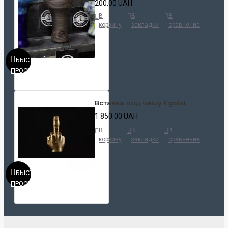
200.00 UAH
В
В
В
корзину
закладки
сравнение
БЫСТРЫЙ
ПРОСМОТР
Вставка под чашу Egoist
1 850.00 UAH
В
В
В
корзину
закладки
сравнение
БЫСТРЫЙ
ПРОСМОТР