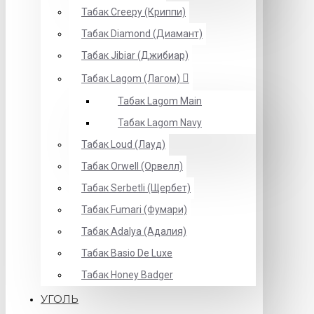
Табак Creepy (Криппи)
Табак Diamond (Диамант)
Табак Jibiar (Джибиар)
Табак Lagom (Лагом)
Табак Lagom Main
Табак Lagom Navy
Табак Loud (Лауд)
Табак Orwell (Орвелл)
Табак Serbetli (Щербет)
Табак Fumari (Фумари)
Табак Adalya (Адалия)
Табак Basio De Luxe
Табак Honey Badger
УГОЛЬ