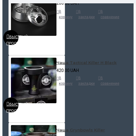
200.00 UAH
В
В
В
корзину
закладки
сравнение
БЫСТРЫЙ
ПРОСМОТР
Чаша Tactical Killer H Black
420.00 UAH
В
В
В
корзину
закладки
сравнение
БЫСТРЫЙ
ПРОСМОТР
Чаша Grynbowls Killer