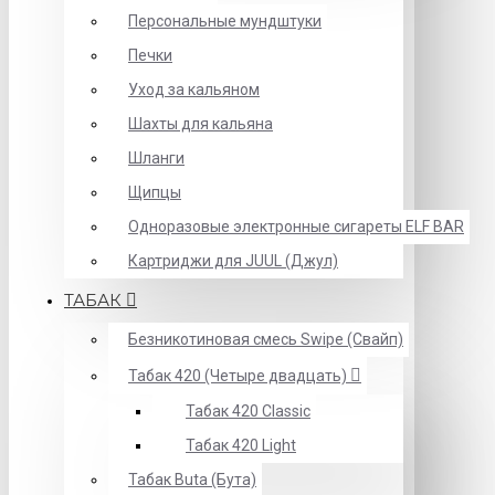
Персональные мундштуки
Печки
Уход за кальяном
Шахты для кальяна
Шланги
Щипцы
Одноразовые электронные сигареты ELF BAR
Картриджи для JUUL (Джул)
ТАБАК
Безникотиновая смесь Swipe (Свайп)
Табак 420 (Четыре двадцать)
Табак 420 Classic
Табак 420 Light
Табак Buta (Бута)