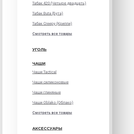
Табак 420 (Четыре двадцать)
Табак Buta (Бута)
Табак Creepy (Криппи)
Смотреть все товары
УГОЛЬ
ЧАШИ
Чаши Tactical
Чаши силиконовые
Чаши глиняные
Чаши Oblako (Облако)
Смотреть все товары
АКСЕССУАРЫ