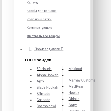
Калауд
Колбы для кальяна
Колпаки и сетки
Комплектующие
Смотреть все товары
Производители
ТОП Брендов
50 clouds
Maklaud
Alpha Hookah
Mamay Customs
Amy
MettPear
Blade Hookah
Neolux
BRmade
Oblako
Cascade
Satyr
Cosmo bowl