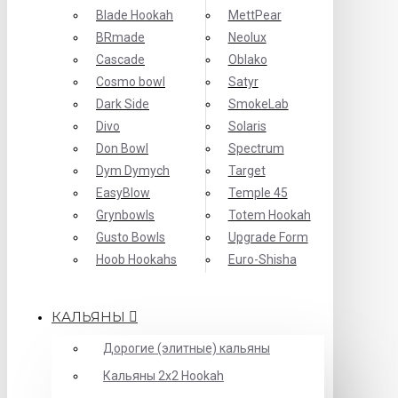
Blade Hookah
MettPear
BRmade
Neolux
Cascade
Oblako
Cosmo bowl
Satyr
Dark Side
SmokeLab
Divo
Solaris
Don Bowl
Spectrum
Dym Dymych
Target
EasyBlow
Temple 45
Grynbowls
Totem Hookah
Gusto Bowls
Upgrade Form
Hoob Hookahs
Еuro-Shisha
КАЛЬЯНЫ
Дорогие (элитные) кальяны
Кальяны 2х2 Hookah