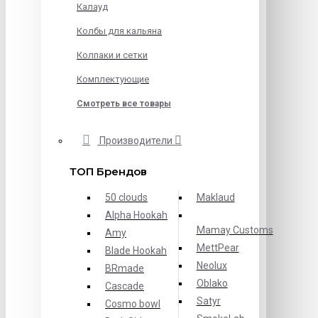
Калауд
Колбы для кальяна
Колпаки и сетки
Комплектующие
Смотреть все товары
Производители
ТОП Брендов
50 clouds
Maklaud
Alpha Hookah
Mamay Customs
Amy
MettPear
Blade Hookah
Neolux
BRmade
Oblako
Cascade
Satyr
Cosmo bowl