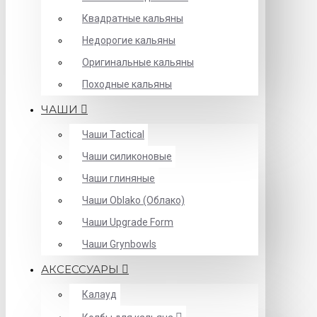
Квадратные кальяны
Недорогие кальяны
Оригинальные кальяны
Походные кальяны
ЧАШИ
Чаши Tactical
Чаши силиконовые
Чаши глиняные
Чаши Oblako (Облако)
Чаши Upgrade Form
Чаши Grynbowls
АКСЕССУАРЫ
Калауд