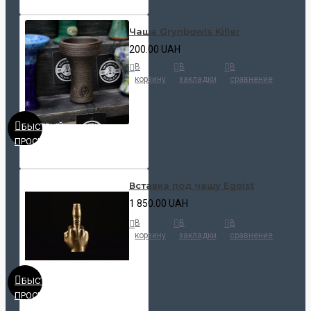
Чаша Grynbowls Killer
200.00 UAH
В
В
В
корзину
закладки
сравнение
БЫСТРЫЙ
ПРОСМОТР
Вставка под чашу Egoist
1 850.00 UAH
В
В
В
корзину
закладки
сравнение
БЫСТРЫЙ
ПРОСМОТР