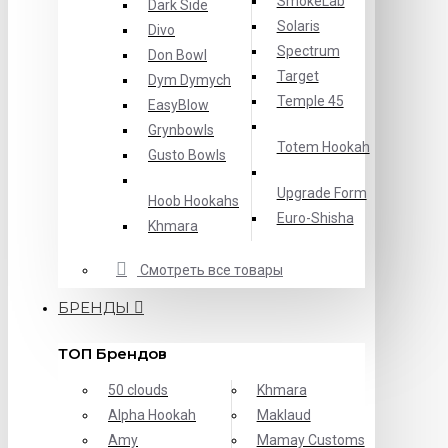
SmokeLab
Dark Side
Solaris
Divo
Spectrum
Don Bowl
Target
Dym Dymych
Temple 45
EasyBlow
Grynbowls
Totem Hookah
Gusto Bowls
Upgrade Form
Hoob Hookahs
Еuro-Shisha
Khmara
Смотреть все товары
БРЕНДЫ
ТОП Брендов
50 clouds
Khmara
Alpha Hookah
Maklaud
Amy
Mamay Customs