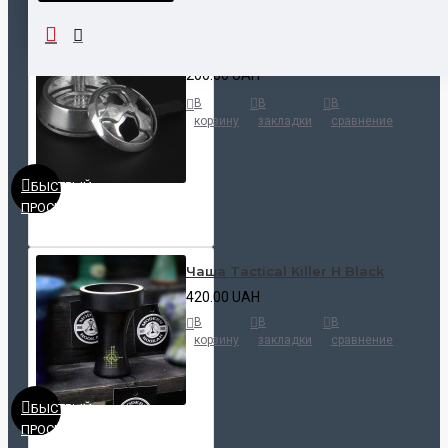
Калауд Kaloud Lotus
200.00 UAH
В
В
В
корзину
закладки
сравнение
БЫСТРЫЙ
ПРОСМОТР
Чаша Tactical Killer H Black
420.00 UAH
В
В
В
корзину
закладки
сравнение
БЫСТРЫЙ
ПРОСМОТР