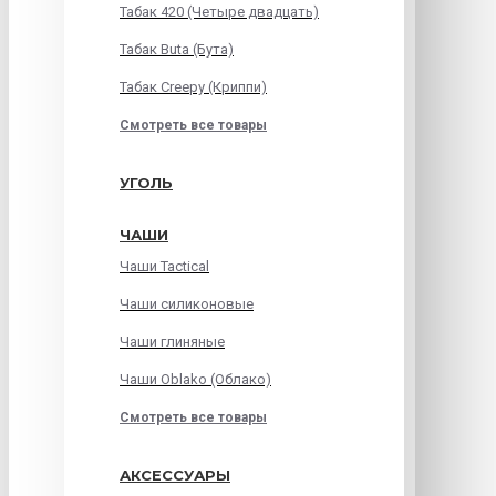
Табак 420 (Четыре двадцать)
Табак Buta (Бута)
Табак Creepy (Криппи)
Смотреть все товары
УГОЛЬ
ЧАШИ
Чаши Tactical
Чаши силиконовые
Чаши глиняные
Чаши Oblako (Облако)
Смотреть все товары
АКСЕССУАРЫ