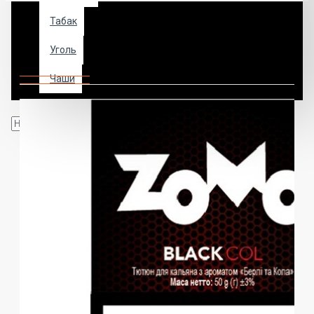
Табак
Табак для кальяна ZOMO BLACK
Уголь
COL
Чаши