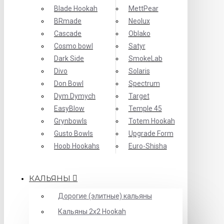
Blade Hookah
MettPear
BRmade
Neolux
Cascade
Oblako
Cosmo bowl
Satyr
Dark Side
SmokeLab
Divo
Solaris
Don Bowl
Spectrum
Dym Dymych
Target
EasyBlow
Temple 45
Grynbowls
Totem Hookah
Gusto Bowls
Upgrade Form
Hoob Hookahs
Еuro-Shisha
КАЛЬЯНЫ
Дорогие (элитные) кальяны
Кальяны 2х2 Hookah