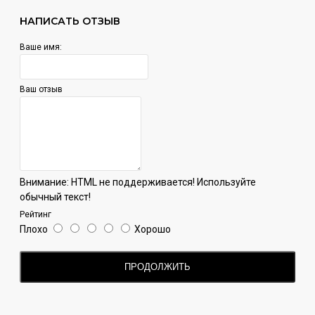
classic line - классические вкусы;
НАПИСАТЬ ОТЗЫВ
black line - выдерживается 6 месяцев в бочках;
word line - выпускается для разных регионов мира;
Ваше имя:
cup line - выпускалась в честь чемпионата мира по
футболу;
stars line - коллаборация с известными
Ваш отзыв
музыкантами;
flavors of Brazil - вкусы только для Бразилии;
splash line - линейка безалкогольных напитков.
Внимание:
HTML не поддерживается! Используйте
обычный текст!
Рейтинг
Плохо
Хорошо
ПРОДОЛЖИТЬ