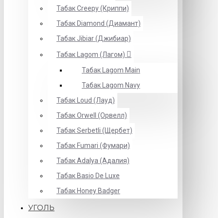
Табак Creepy (Криппи)
Табак Diamond (Диамант)
Табак Jibiar (Джибиар)
Табак Lagom (Лагом)
Табак Lagom Main
Табак Lagom Navy
Табак Loud (Лауд)
Табак Orwell (Орвелл)
Табак Serbetli (Щербет)
Табак Fumari (Фумари)
Табак Adalya (Адалия)
Табак Basio De Luxe
Табак Honey Badger
УГОЛЬ