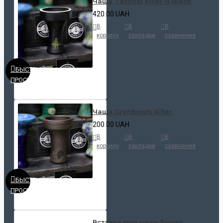
Чаша Tactical Killer H Black
420.00 UAH
В
В
В
корзину
закладки
сравнение
БЫСТРЫЙ
ПРОСМОТР
Чаша Grynbowls Killer
200.00 UAH
В
В
В
корзину
закладки
сравнение
БЫСТРЫЙ
ПРОСМОТР
Вставка под чашу Egoist