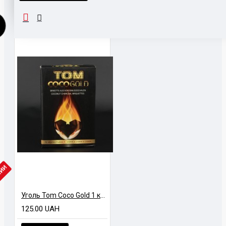
ЧИИ
Уголь Tom Coco Gold 1 кг (25х25х25)
125.00 UAH