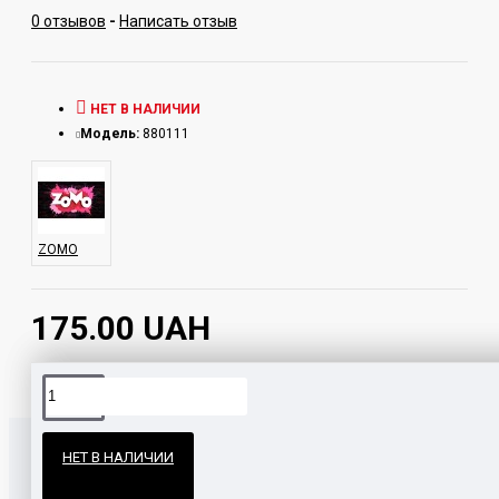
0 отзывов
-
Написать отзыв
НЕТ В НАЛИЧИИ
Модель:
880111
ZOMO
175.00 UAH
Официальные поставки
НЕТ В НАЛИЧИИ
Гарантия и возврат
ВМЕСТЕ С ЭТИМ ПОКУПАЮТ
НАШЛИ ДЕШЕВЛЕ?