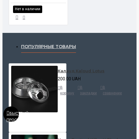
Нет в наличии
ПОПУЛЯРНЫЕ ТОВАРЫ
Калауд Kaloud Lotus
200.00 UAH
В
В
В
корзину
закладки
сравнение
БЫСТРЫЙ
ПРОСМОТР