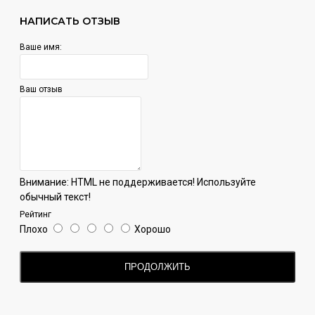
word line - выпускается для разных регионов мира;
НАПИСАТЬ ОТЗЫВ
cup line - выпускалась в честь чемпионата мира по
футболу;
Ваше имя:
stars line - коллаборация с известными
музыкантами;
flavors of Brazil - вкусы только для Бразилии;
Ваш отзыв
splash line - линейка безалкогольных напитков.
Внимание:
HTML не поддерживается! Используйте
обычный текст!
Рейтинг
Плохо
Хорошо
ПРОДОЛЖИТЬ