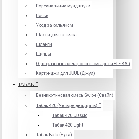
Персональные мундштуки
Печки
Уход за кальяном
Шахты для кальяна
Шланги
Щипцы
Одноразовые электронные сигареты ELF BAR
Картриджи для JUUL (Джул)
ТАБАК
Безникотиновая смесь Swipe (Свайп)
Табак 420 (Четыре двадцать)
Табак 420 Classic
Табак 420 Light
Табак Buta (Бута)