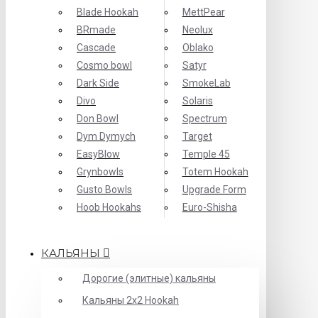
Blade Hookah
MettPear
BRmade
Neolux
Cascade
Oblako
Cosmo bowl
Satyr
Dark Side
SmokeLab
Divo
Solaris
Don Bowl
Spectrum
Dym Dymych
Target
EasyBlow
Temple 45
Grynbowls
Totem Hookah
Gusto Bowls
Upgrade Form
Hoob Hookahs
Еuro-Shisha
КАЛЬЯНЫ
Дорогие (элитные) кальяны
Кальяны 2х2 Hookah