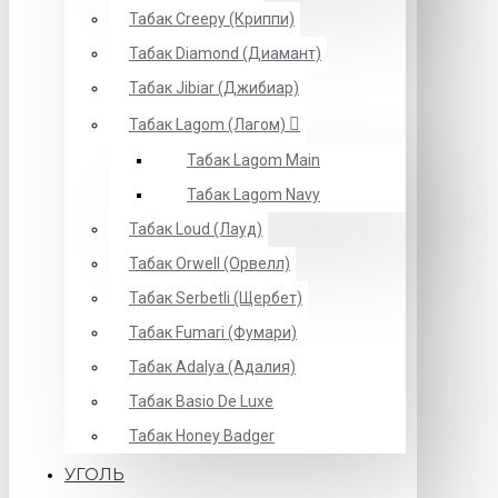
Табак Creepy (Криппи)
Табак Diamond (Диамант)
Табак Jibiar (Джибиар)
Табак Lagom (Лагом)
Табак Lagom Main
Табак Lagom Navy
Табак Loud (Лауд)
Табак Orwell (Орвелл)
Табак Serbetli (Щербет)
Табак Fumari (Фумари)
Табак Adalya (Адалия)
Табак Basio De Luxe
Табак Honey Badger
УГОЛЬ