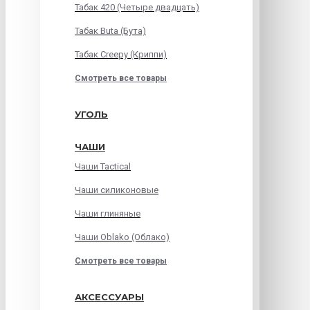
Табак 420 (Четыре двадцать)
Табак Buta (Бута)
Табак Creepy (Криппи)
Смотреть все товары
УГОЛЬ
ЧАШИ
Чаши Tactical
Чаши силиконовые
Чаши глиняные
Чаши Oblako (Облако)
Смотреть все товары
АКСЕССУАРЫ