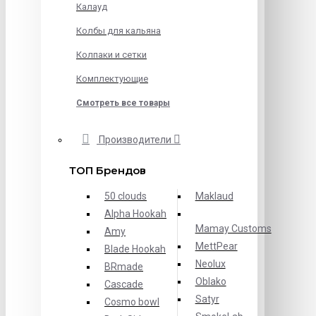
Калауд
Колбы для кальяна
Колпаки и сетки
Комплектующие
Смотреть все товары
Производители
ТОП Брендов
50 clouds
Maklaud
Alpha Hookah
Mamay Customs
Amy
MettPear
Blade Hookah
Neolux
BRmade
Oblako
Cascade
Satyr
Cosmo bowl