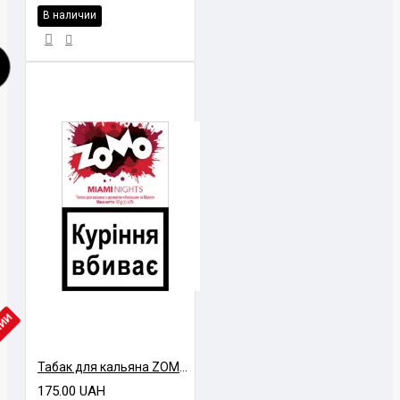
В наличии
ЧИИ
Табак для кальяна ZOMO MIAMI NIGHTS 50 грамм
175.00 UAH