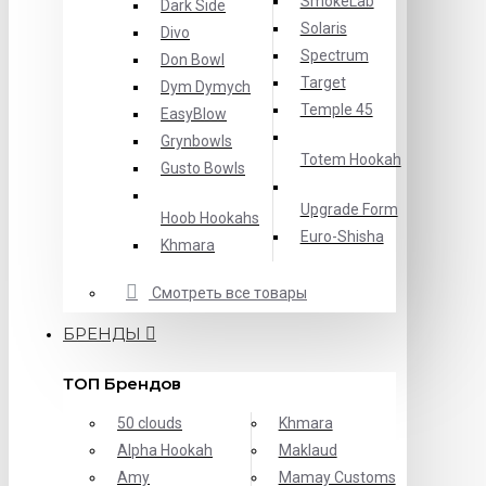
SmokeLab
Dark Side
Solaris
Divo
Spectrum
Don Bowl
Target
Dym Dymych
Temple 45
EasyBlow
Grynbowls
Totem Hookah
Gusto Bowls
Upgrade Form
Hoob Hookahs
Еuro-Shisha
Khmara
Смотреть все товары
БРЕНДЫ
ТОП Брендов
50 clouds
Khmara
Alpha Hookah
Maklaud
Amy
Mamay Customs