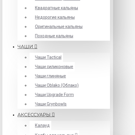
Квадратные кальяны
Недорогие кальяны
Оригинальные кальяны
Походные кальяны
ЧАШИ
Чаши Tactical
Чаши силиконовые
Чаши глиняные
Чаши Oblako (Облако)
Чаши Upgrade Form
Чаши Grynbowls
АКСЕССУАРЫ
Калауд