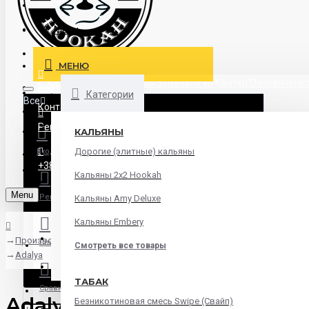
Оплата
Дегустации
Menu
Блог
МЕНЮ
г. Харьков пл.Павловская 5 (начало ул.Квитки Основяненко
Войти
Категории
Все
Контакты
Все
Регистрация
КАЛЬЯНЫ
Дорогие (элитные) кальяны
Вход
Аксессуары
+38 (095) 945 04 33
Кальяны 2х2 Hookah
Кальяны
Menu
Регистрация
Кальяны Amy Deluxe
Табак
Кальяны Embery
Уголь
Производители
Список желаний
Смотреть все товары
Adalya
Чаши
ТАБАК
Сравнить
Adalya
Безникотиновая смесь Swipe (Свайп)