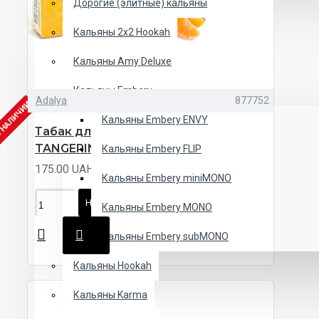
Дорогие (элитные) кальяны
Кальяны 2х2 Hookah
Кальяны Amy Deluxe
Кальяны Embery
Adalya
877752
В НАЛИЧИИ
Кальяны Embery ENVY
Табак для кальяна ADALYA
TANGERINE (Мандарин)
Кальяны Embery FLIP
175.00 UAH
Кальяны Embery miniMONO
НЕТ В НАЛИЧИИ
Кальяны Embery MONO
Кальяны Embery subMONO
Кальяны Hookah
Кальяны Karma