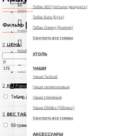
Табак 420 (Четыре двадцать)
Telegram
Табак Buta (Бута)
Фильтр
Сброс
Табак Creepy (Криппи)
Instagram
Смотреть все товары
ЦЕНА
WatsApp
УГОЛЬ
UAH
ЧАШИ
UAH
Viber
Чаши Tactical
КАТЕГОРИЯ
Корзина
Чаши силиконовые
Табак
Табак Adalya (Адалия)
Чаши глиняные
В корзине пусто!
Чаши Oblako (Облако)
ВЕС ТАБАКА
Смотреть все товары
50 грамм
АКСЕССУАРЫ