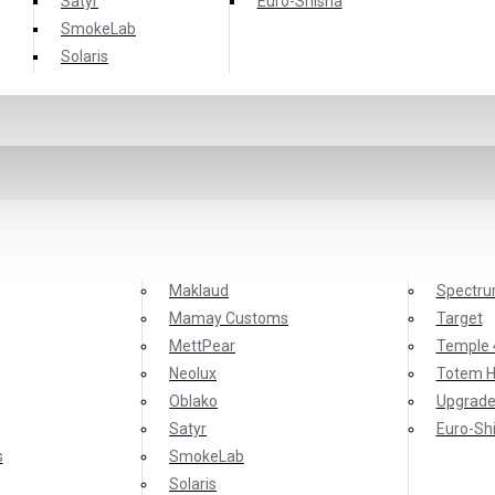
Satyr
Еuro-Shisha
SmokeLab
Solaris
Maklaud
Spectr
Mamay Customs
Target
MettPear
Temple 
Neolux
Totem 
Oblako
Upgrade
Satyr
Еuro-Sh
s
SmokeLab
Solaris