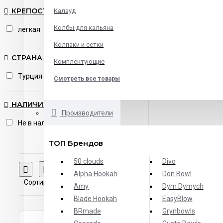
КРЕПОСТЬ ТАБАКА
Калауд
Колбы для кальяна
легкая
Колпаки и сетки
СТРАНА ПРОИЗВОДСТВА
Комплектующие
Турция
Смотреть все товары
НАЛИЧИЕ
Производители
Не в наличии
ТОП Брендов
50 clouds
Divo
Сравнение товаров
Alpha Hookah
Don Bowl
Сортировать:
Показывать:
Amy
Dym Dymych
Blade Hookah
EasyBlow
BRmade
Grynbowls