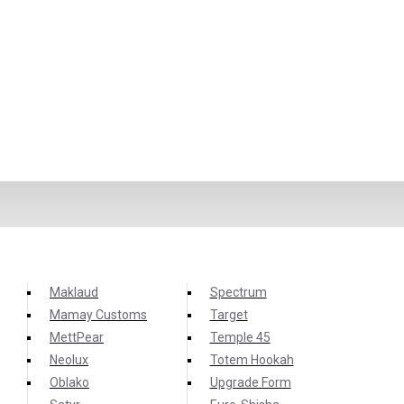
Maklaud
Spectrum
Mamay Customs
Target
MettPear
Temple 45
Neolux
Totem Hookah
Oblako
Upgrade Form