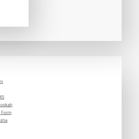
um
45
Hookah
 Form
isha