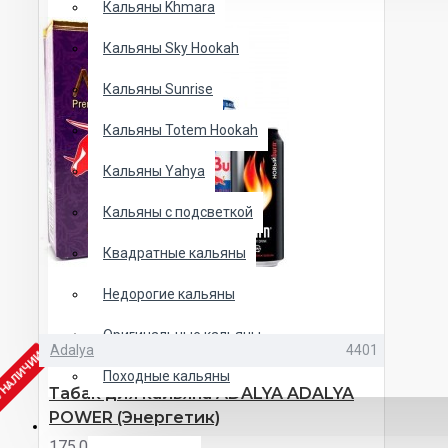
Кальяны Khmara
Кальяны Sky Hookah
Кальяны Sunrise
Кальяны Totem Hookah
Кальяны Yahya
Кальяны с подсветкой
Квадратные кальяны
Недорогие кальяны
Оригинальные кальяны
Adalya
4401
В НАЛИЧИИ
Походные кальяны
Табак для кальяна ADALYA ADALYA
POWER (Энергетик)
ЧАШИ
175.00 UAH