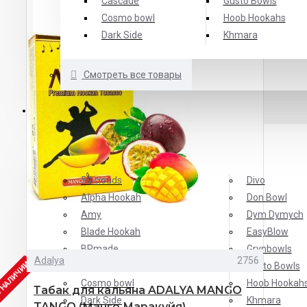
Cascade
Gusto Bowls
Cosmo bowl
Hoob Hookahs
Dark Side
Khmara
Смотреть все товары
БРЕНДЫ
ТОП Брендов
50 clouds
Divo
Alpha Hookah
Don Bowl
Amy
Dym Dymych
Blade Hookah
EasyBlow
BRmade
Grynbowls
Adalya
2756
В НАЛИЧИИ
Cascade
Gusto Bowls
Cosmo bowl
Hoob Hookah
Табак для кальяна ADALYA MANGO
Dark Side
Khmara
TANGO (Манго Маракуйя)