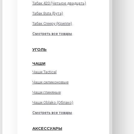
Табак 420 (Четыре двадцать)
Табак Buta (Бута)
Табак Creepy (Криппи)
Смотреть все товары
УГОЛЬ
ЧАШИ
Чаши Tactical
Чаши силиконовые
Чаши глиняные
Чаши Oblako (Облако)
Смотреть все товары
АКСЕССУАРЫ