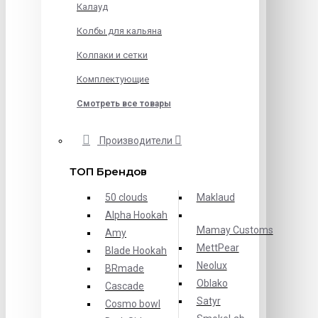
Калауд
Колбы для кальяна
Колпаки и сетки
Комплектующие
Смотреть все товары
Производители
ТОП Брендов
50 clouds
Maklaud
Alpha Hookah
Mamay Customs
Amy
MettPear
Blade Hookah
Neolux
BRmade
Oblako
Cascade
Satyr
Cosmo bowl