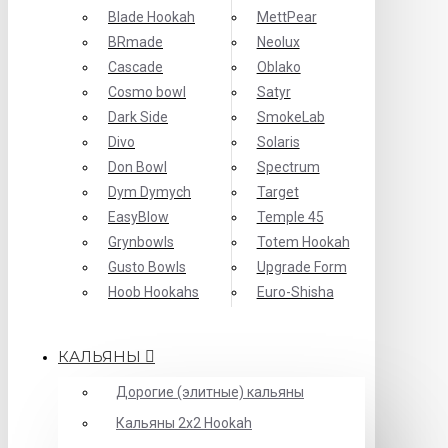
Blade Hookah
MettPear
BRmade
Neolux
Cascade
Oblako
Cosmo bowl
Satyr
Dark Side
SmokeLab
Divo
Solaris
Don Bowl
Spectrum
Dym Dymych
Target
EasyBlow
Temple 45
Grynbowls
Totem Hookah
Gusto Bowls
Upgrade Form
Hoob Hookahs
Еuro-Shisha
КАЛЬЯНЫ
Дорогие (элитные) кальяны
Кальяны 2х2 Hookah