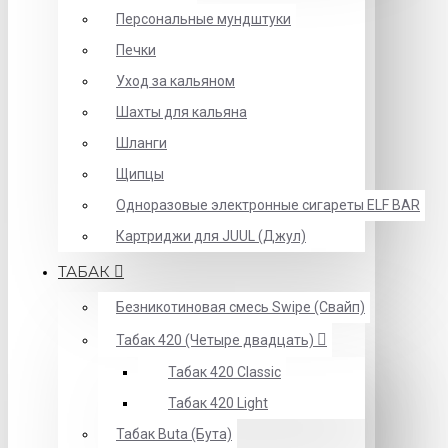
Персональные мундштуки
Печки
Уход за кальяном
Шахты для кальяна
Шланги
Щипцы
Одноразовые электронные сигареты ELF BAR
Картриджи для JUUL (Джул)
ТАБАК
Безникотиновая смесь Swipe (Свайп)
Табак 420 (Четыре двадцать)
Табак 420 Classic
Табак 420 Light
Табак Buta (Бута)