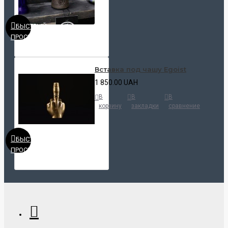
БЫСТРЫЙ
ПРОСМОТР
Вставка под чашу Egoist
1 850.00 UAH
В
В
В
корзину
закладки
сравнение
БЫСТРЫЙ
ПРОСМОТР