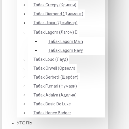
Табак Creepy (Криппи)
Табак Diamond (Диамант)
Табак Jibiar (Джибиар)
Табак Lagom (Лагом)
Табак Lagom Main
Табак Lagom Navy
Табак Loud (Лауд)
Табак Orwell (Орвелл)
Табак Serbetli (Щербет)
Табак Fumari (Фумари)
Табак Adalya (Адалия)
Табак Basio De Luxe
Табак Honey Badger
УГОЛЬ