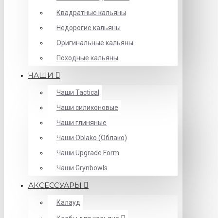
Квадратные кальяны
Недорогие кальяны
Оригинальные кальяны
Походные кальяны
ЧАШИ
Чаши Tactical
Чаши силиконовые
Чаши глиняные
Чаши Oblako (Облако)
Чаши Upgrade Form
Чаши Grynbowls
АКСЕССУАРЫ
Калауд