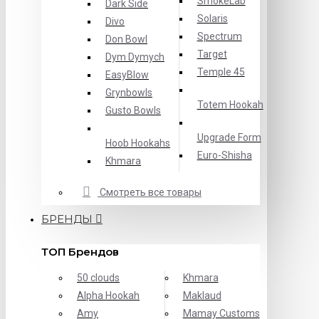
SmokeLab
Dark Side
Solaris
Divo
Spectrum
Don Bowl
Target
Dym Dymych
Temple 45
EasyBlow
Grynbowls
Totem Hookah
Gusto Bowls
Upgrade Form
Hoob Hookahs
Еuro-Shisha
Khmara
Смотреть все товары
БРЕНДЫ
ТОП Брендов
50 clouds
Khmara
Alpha Hookah
Maklaud
Amy
Mamay Customs