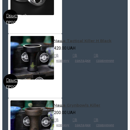
БЫСТРЫЙ
ПРОСМОТР
Чаша Tactical Killer H Black
420.00 UAH
В
В
В
корзину
закладки
сравнение
БЫСТРЫЙ
ПРОСМОТР
Чаша Grynbowls Killer
200.00 UAH
В
В
В
корзину
закладки
сравнение