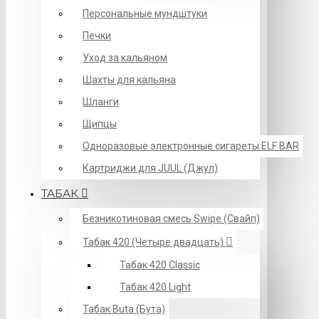
Персональные мундштуки
Печки
Уход за кальяном
Шахты для кальяна
Шланги
Щипцы
Одноразовые электронные сигареты ELF BAR
Картриджи для JUUL (Джул)
ТАБАК
Безникотиновая смесь Swipe (Свайп)
Табак 420 (Четыре двадцать)
Табак 420 Classic
Табак 420 Light
Табак Buta (Бута)