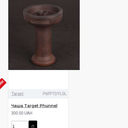
ЧИИ
Target
P6FPTDYLGL
Чаша Target Phunnel
300.00 UAH