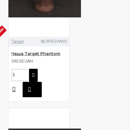
ЧИИ
Target
NE3PROVWVC
Чаша Target Phantom
340.00 UAH