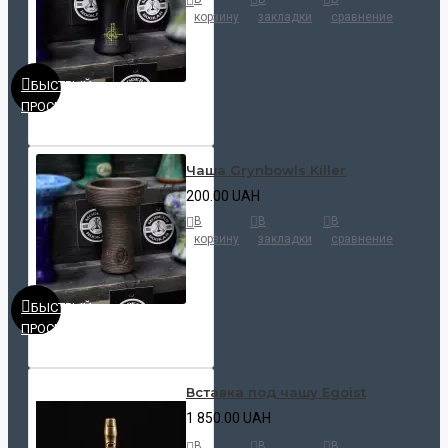
корзину
закладки
сравнение
БЫСТРЫЙ
ПРОСМОТР
Чаша Grynbowls Killer
200.00 UAH
В
В
В
корзину
закладки
сравнение
БЫСТРЫЙ
ПРОСМОТР
Вставка под чашу Egoist
1 850.00 UAH
В
В
В