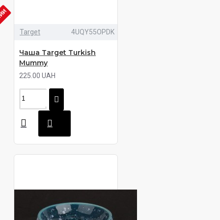
ЧИИ
Target
4UQY55OPDK
Чаша Target Turkish
Mummy
225.00 UAH