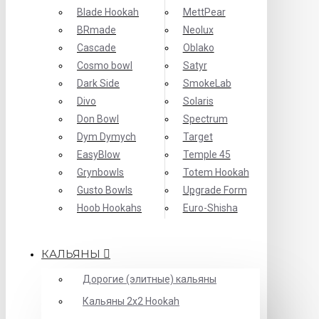
Blade Hookah
MettPear
BRmade
Neolux
Cascade
Oblako
Cosmo bowl
Satyr
Dark Side
SmokeLab
Divo
Solaris
Don Bowl
Spectrum
Dym Dymych
Target
EasyBlow
Temple 45
Grynbowls
Totem Hookah
Gusto Bowls
Upgrade Form
Hoob Hookahs
Еuro-Shisha
КАЛЬЯНЫ
Дорогие (элитные) кальяны
Кальяны 2х2 Hookah