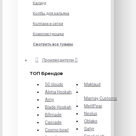
Калауд
Колбы для кальяна
Колпаки и сетки
Комплектующие
Смотреть все товары
Производители
ТОП Брендов
50 clouds
Maklaud
Alpha Hookah
Mamay Customs
Amy
MettPear
Blade Hookah
Neolux
BRmade
Oblako
Cascade
Satyr
Cosmo bowl