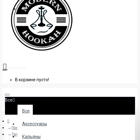
+38 (095) 945 04 33
Корзина
В корзине пусто!
Все
Все
Аксессуары
Производители
Target
Кальяны