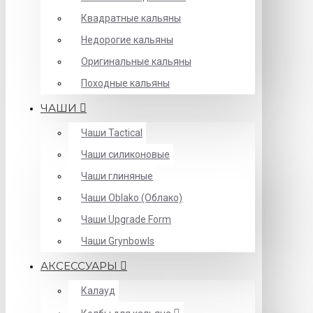
Квадратные кальяны
Недорогие кальяны
Оригинальные кальяны
Походные кальяны
ЧАШИ
Чаши Tactical
Чаши силиконовые
Чаши глиняные
Чаши Oblako (Облако)
Чаши Upgrade Form
Чаши Grynbowls
АКСЕССУАРЫ
Калауд