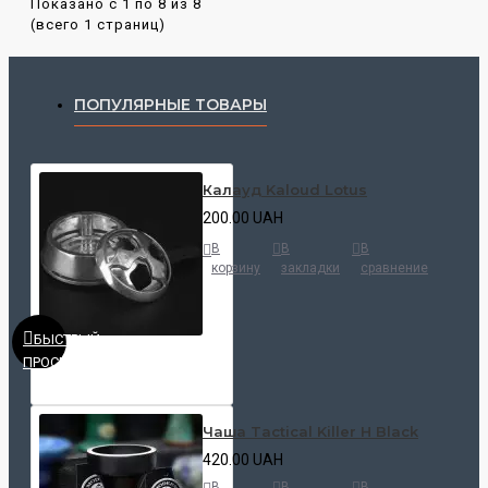
Показано с 1 по 8 из 8
(всего 1 страниц)
ПОПУЛЯРНЫЕ ТОВАРЫ
Калауд Kaloud Lotus
200.00 UAH
В
В
В
корзину
закладки
сравнение
БЫСТРЫЙ
ПРОСМОТР
Чаша Tactical Killer H Black
420.00 UAH
В
В
В