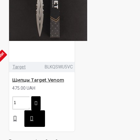
ЧИИ
Target
BLKQSWU5VC
Щипцы Target Venom
475.00 UAH