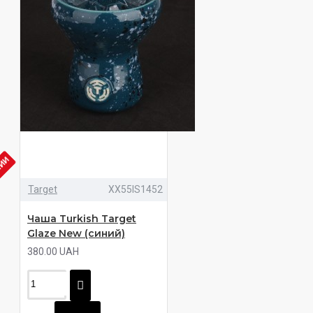
ЧИИ
Target
XX55IS1452
Чаша Turkish Target
Glaze New (синий)
380.00 UAH