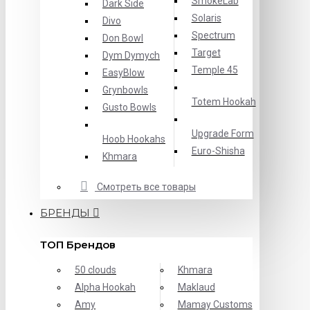
SmokeLab
Dark Side
Solaris
Divo
Spectrum
Don Bowl
Target
Dym Dymych
Temple 45
EasyBlow
Grynbowls
Totem Hookah
Gusto Bowls
Upgrade Form
Hoob Hookahs
Еuro-Shisha
Khmara
Смотреть все товары
БРЕНДЫ
ТОП Брендов
50 clouds
Khmara
Alpha Hookah
Maklaud
Amy
Mamay Customs