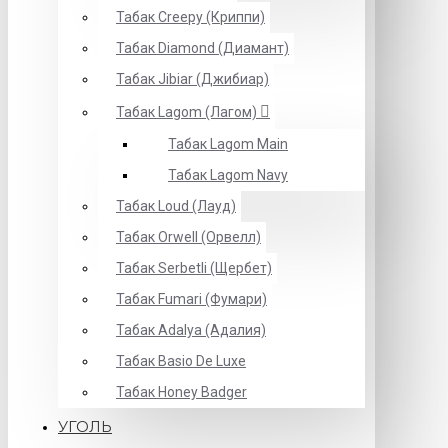
Табак Creepy (Криппи)
Табак Diamond (Диамант)
Табак Jibiar (Джибиар)
Табак Lagom (Лагом)
Табак Lagom Main
Табак Lagom Navy
Табак Loud (Лауд)
Табак Orwell (Орвелл)
Табак Serbetli (Щербет)
Табак Fumari (Фумари)
Табак Adalya (Адалия)
Табак Basio De Luxe
Табак Honey Badger
УГОЛЬ