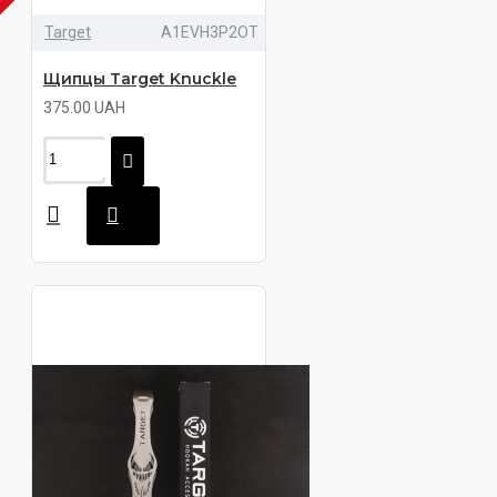
ЧИИ
Target
A1EVH3P2OT
Щипцы Target Knuckle
375.00 UAH