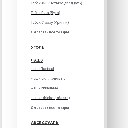
Табак 420 (Четыре двадцать)
Табак Buta (Бута)
Табак Creepy (Криппи)
Смотреть все товары
УГОЛЬ
ЧАШИ
Чаши Tactical
Чаши силиконовые
Чаши глиняные
Чаши Oblako (Облако)
Смотреть все товары
АКСЕССУАРЫ